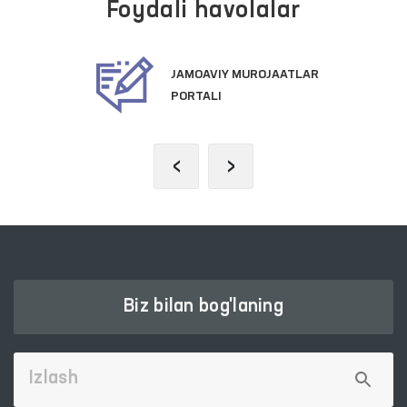
Foydali havolalar
PREZIDENTNING RASMIY
VEB-SAYTI
‹
›
Biz bilan bog'laning