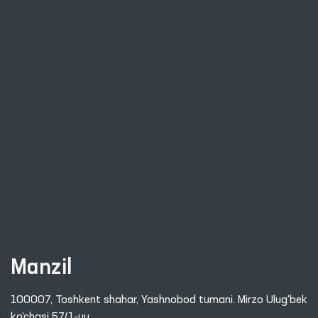
Manzil
100007, Toshkent shahar, Yashnobod tumani. Mirzo Ulug‘bek
ko‘chasi 57/1-uy