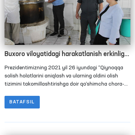
Buxoro viloyatidagi harakatlanish erkinligi
cheklangan shaxslar saqlanadigan
Prezidentimizning 2021 yil 26 iyundagi “Qiynoqqa
joylardagi sharoitlar qay holatda?
solish holatlarini aniqlash va ularning oldini olish
tizimini takomillashtirishga doir qo‘shimcha chora-
tadbirlar to‘g‘risida”gi PQ–5163-sonli Qarorida Oliy
Majlisning Inson huquqlari bo‘yicha vakili
BATAFSIL
(ombudsman) qiynoqlarning oldini olish maqsadida
Jamoatchilik vakillari bilan birgalikda harakatlanish
erkinligi cheklangan shaxslar saqlanadigan joylarga
monitoring tashriflari tizimini yo‘lga qo‘yish