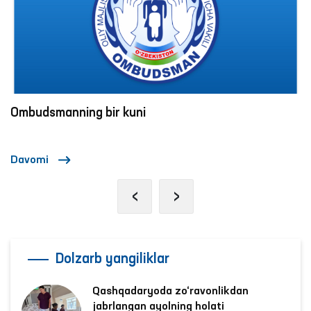
“Ombudsman soati”: inson huquqlari bo‘yi
interaktiv darslar o‘tkazilmoqda
Davomi
‹
›
Dolzarb yangiliklar
Qashqadaryoda zo‘ravonlikdan
jabrlangan ayolning holati