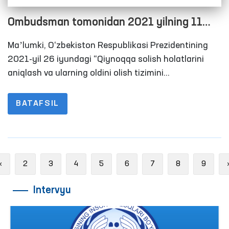
Ombudsman tomonidan 2021 yilning 11
oyida harakatlanish erkinligi cheklangan
Maʼlumki, O‘zbekiston Respublikasi Prezidentining
shaxslar saqlanadigan yopiq
2021-yil 26 iyundagi “Qiynoqqa solish holatlarini
muassasalarga amalga oshirilgan
aniqlash va ularning oldini olish tizimini
takomillashtirishga doir qo‘shimcha chora-tadbirlar
monitoring tashriflari bo‘yicha brifing
to‘g‘risida”gi Qarorida Ombudsman hamda uning
BATAFSIL
huzuridagi Qiynoq holatlarini aniqlash va ularning
oldini olish bo‘yicha Jamoatchilik guruhlari
tomonidan gaupvaxta, maxsus qabulxona, vaqtincha
saqlash hibsxonasi, tergov hibsxonasi, jazoni ijro
Previous
«
2
3
4
5
6
7
8
9
etish muassasasi, intizomiy qism va majburiy
davolash muassasalarida qiynoqqa solish holatlarini
Intervyu
oldini olish bo‘yicha monitoring tashriflarini o‘tkazish
belgilangan.