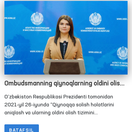
belgilangan.
Ombudsmanning qiynoqlarning oldini olish
bo‘yicha Milliy preventiv mexanizm
O‘zbekiston Respublikasi Prezidenti tomonidan
doirasida 2021 yilda amalga oshirilgan
2021-yil 26-iyunda “Qiynoqqa solish holatlarini
monitoring tashriflari bo‘yicha brifing
aniqlash va ularning oldini olish tizimini
takomillashtirishga doir qo‘shimcha chora-tadbirlar
to‘g‘risida”gi Qaroriga muvofiq 2021-yil davomida
BATAFSIL