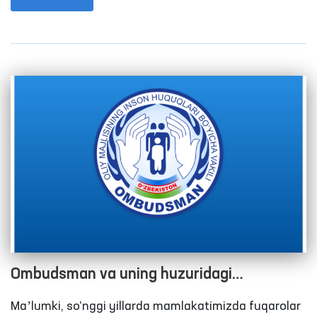
Ombudsman va uning huzuridagi Jamoatchilik
guruhlari tomonidan harakatlanish erkinligi
cheklangan shaxslar saqlanadigan joylarga 177
marotaba monitoring tashriflari amalga oshirildi.
Ushbu ko‘rsatkich 2020 yil yakunlariga ko‘ra 76 tani
tashkil etgan.
Ombudsman va uning huzuridagi
Jamoatchilik guruhlari tomonidan
Maʼlumki, so‘nggi yillarda mamlakatimizda fuqarolar