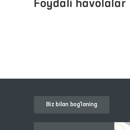
Foydali havolalar
JAMOAVIY MUROJAATLAR
ATLARI
PORTALI
Biz bilan bog'laning