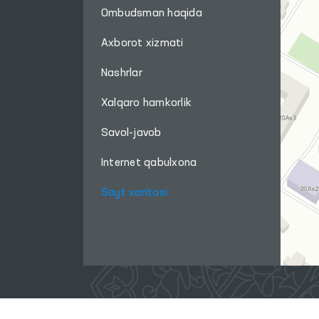
Ombudsman haqida
Axborot xizmati
Nashrlar
Xalqaro hamkorlik
Savol-javob
Internet qabulxona
Sayt xaritasi
Ushbu sayt materiallaridan foydalanganda,