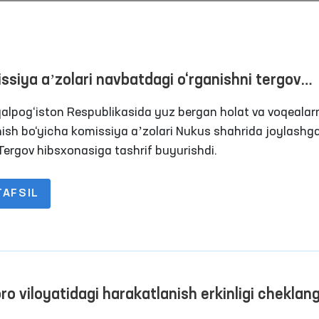
ssiya aʼzolari navbatdagi o‘rganishni tergov
xonasida o‘tkazishdi
alpog‘iston Respublikasida yuz bergan holat va voqealar
nish bo‘yicha komissiya aʼzolari Nukus shahrida joylashg
 Tergov hibsxonasiga tashrif buyurishdi.
TAFSIL
“Ombudsman soati”: inson
Ijtimoiy tarmoqlarda ay
huquqlari bo‘yicha interaktiv
bolalarga nisbatan
darslar o‘tkazilmoqda
zo‘ravonlikka qarshi ku
Davomi
Davomi
mexanizmlari
ro viloyatidagi harakatlanish erkinligi cheklan
slar saqlanadigan joylardagi sharoitlar qay