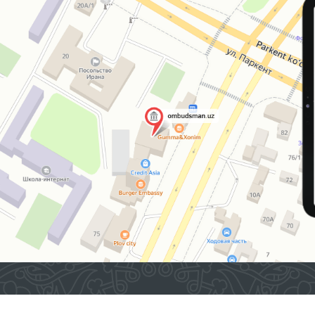
2026 © O'ZBEKISTON RESPUBLIKASI OLIY MAJLISINING