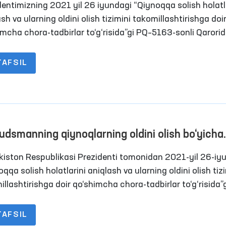
dentimizning 2021 yil 26 iyundagi “Qiynoqqa solish holatl
tda?
sh va ularning oldini olish tizimini takomillashtirishga doi
imcha chora-tadbirlar to‘g‘risida”gi PQ–5163-sonli Qarorid
sning Inson huquqlari bo‘yicha vakili (ombudsman)
larning oldini olish maqsadida Jamoatchilik vakillari bila
TAFSIL
likda harakatlanish erkinligi cheklangan shaxslar saqlana
ga monitoring tashriflari tizimini yo‘lga qo‘yish belgilanga
dsmanning qiynoqlarning oldini olish bo‘yicha
iy preventiv mexanizm doirasida 2021 yilda am
kiston Respublikasi Prezidenti tomonidan 2021-yil 26-iy
ilgan monitoring tashriflari bo‘yicha brifing
qqa solish holatlarini aniqlash va ularning oldini olish tiz
llashtirishga doir qo‘shimcha chora-tadbirlar to‘g‘risida”
iga muvofiq 2021-yil davomida Ombudsman va uning
idagi Jamoatchilik guruhlari tomonidan harakatlanish erki
TAFSIL
angan shaxslar saqlanadigan joylarga 177 marotaba