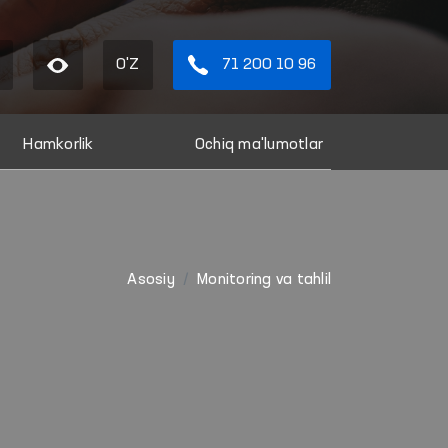
O'Z
71 200 10 96
Hamkorlik
Ochiq ma'lumotlar
Asosiy
Monitoring va tahlil