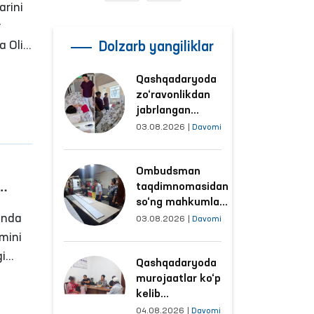
arini
r
a Oliy
Dolzarb yangiliklar
Qashqadaryoda
n
zo‘ravonlikdan
digan
jabrlangan
n.
ayolning holati
03.08.2026
|
Davomi
Ombudsman
tomonidan
Ombudsman
o‘rganildi
taqdimnomasidan
so‘ng mahkumlar
alga
unda
mehnat
03.08.2026
|
Davomi
qilayotgan
imini
obyektlardagi
gi
Qashqadaryoda
sharoitlar
murojaatlar ko‘p
yaxshilandi
nligi
kelib
tushayotgan
04.08.2026
|
Davomi