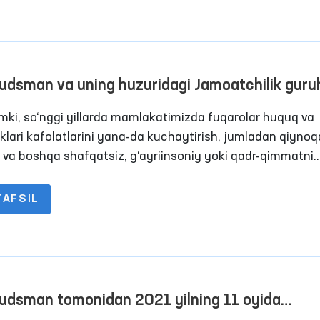
oring tashriflari amalga oshirildi. Ushbu ko‘rsatkich 2020 
ariga ko‘ra 76 tani tashkil etgan.
dsman va uning huzuridagi Jamoatchilik guruh
nidan Qoraqalpog‘iston Respublikasidagi
mki, so‘nggi yillarda mamlakatimizda fuqarolar huquq va
katlanish erkinligi cheklangan shaxslar
liklari kafolatlarini yana-da kuchaytirish, jumladan qiyno
anadigan joylarga monitoring tashriflari amalg
h va boshqa shafqatsiz, g‘ayriinsoniy yoki qadr-qimmatni
tuvchi muomala hamda jazo turlarini qo‘llash holatlariga
ildi
qo yo‘l qo‘ymaslik maqsadida keng ko‘lamli ishlar amalga
TAFSIL
ilmoqda.
dsman tomonidan 2021 yilning 11 oyida