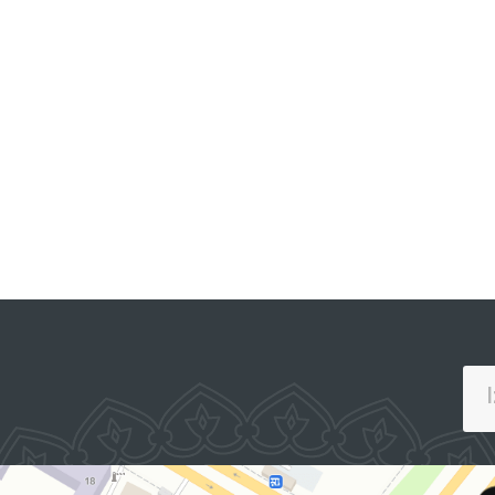
PREZIDENTNING RASMIY
VEB-SAYTI