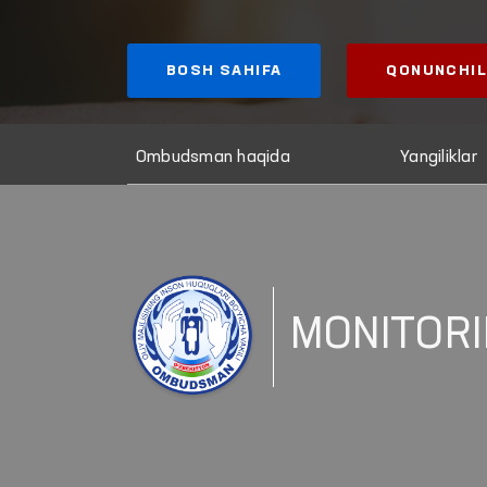
BOSH SAHIFA
QONUNCHIL
Ombudsman haqida
Yangiliklar
MONITORI