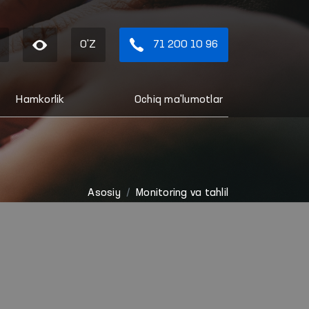
O'Z
71 200 10 96
Hamkorlik
Ochiq ma'lumotlar
Asosiy
Monitoring va tahlil