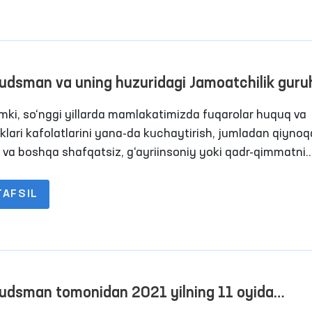
oring tashriflari amalga oshirildi. Ushbu ko‘rsatkich 2020 
ariga ko‘ra 76 tani tashkil etgan.
dsman va uning huzuridagi Jamoatchilik guruh
nidan Qoraqalpog‘iston Respublikasidagi
mki, so‘nggi yillarda mamlakatimizda fuqarolar huquq va
katlanish erkinligi cheklangan shaxslar
liklari kafolatlarini yana-da kuchaytirish, jumladan qiyno
anadigan joylarga monitoring tashriflari amalg
h va boshqa shafqatsiz, g‘ayriinsoniy yoki qadr-qimmatni
tuvchi muomala hamda jazo turlarini qo‘llash holatlariga
ildi
qo yo‘l qo‘ymaslik maqsadida keng ko‘lamli ishlar amalga
TAFSIL
ilmoqda.
dsman tomonidan 2021 yilning 11 oyida