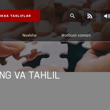
IKKA TAKLIFLAR
Nashrlar
Matbuot xizmati
NG VA TAHLIL