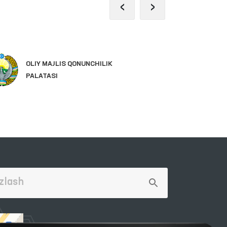
‹
›
IN
OLIY MAJLIS QONUNCHILIK
YA
PALATASI