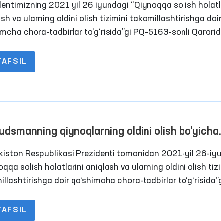
dentimizning 2021 yil 26 iyundagi “Qiynoqqa solish holatl
tda?
sh va ularning oldini olish tizimini takomillashtirishga doi
imcha chora-tadbirlar to‘g‘risida”gi PQ–5163-sonli Qarorid
sning Inson huquqlari bo‘yicha vakili (ombudsman)
larning oldini olish maqsadida Jamoatchilik vakillari bila
TAFSIL
likda harakatlanish erkinligi cheklangan shaxslar saqlana
ga monitoring tashriflari tizimini yo‘lga qo‘yish belgilanga
dsmanning qiynoqlarning oldini olish bo‘yicha
iy preventiv mexanizm doirasida 2021 yilda am
kiston Respublikasi Prezidenti tomonidan 2021-yil 26-iy
ilgan monitoring tashriflari bo‘yicha brifing
qqa solish holatlarini aniqlash va ularning oldini olish tiz
llashtirishga doir qo‘shimcha chora-tadbirlar to‘g‘risida”
iga muvofiq 2021-yil davomida Ombudsman va uning
idagi Jamoatchilik guruhlari tomonidan harakatlanish erki
TAFSIL
angan shaxslar saqlanadigan joylarga 177 marotaba