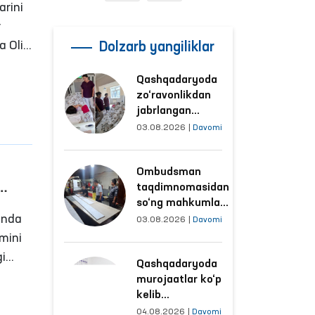
arini
r
a Oliy
Dolzarb yangiliklar
Qashqadaryoda
n
zo‘ravonlikdan
digan
jabrlangan
n.
ayolning holati
03.08.2026
|
Davomi
Ombudsman
tomonidan
Ombudsman
o‘rganildi
taqdimnomasidan
so‘ng mahkumlar
alga
unda
mehnat
03.08.2026
|
Davomi
qilayotgan
imini
obyektlardagi
gi
Qashqadaryoda
sharoitlar
murojaatlar ko‘p
yaxshilandi
nligi
kelib
tushayotgan
04.08.2026
|
Davomi