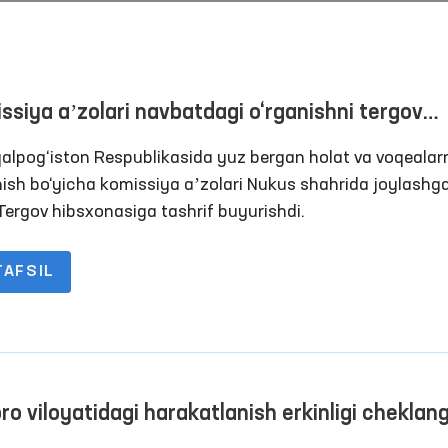
ssiya aʼzolari navbatdagi o‘rganishni tergov
xonasida o‘tkazishdi
alpog‘iston Respublikasida yuz bergan holat va voqealar
nish bo‘yicha komissiya aʼzolari Nukus shahrida joylashg
 Tergov hibsxonasiga tashrif buyurishdi.
TAFSIL
“Ombudsman soati”: inson
Ijtimoiy tarmoqlarda ay
huquqlari bo‘yicha interaktiv
bolalarga nisbatan
darslar o‘tkazilmoqda
zo‘ravonlikka qarshi ku
Davomi
Davomi
mexanizmlari
ro viloyatidagi harakatlanish erkinligi cheklan
slar saqlanadigan joylardagi sharoitlar qay