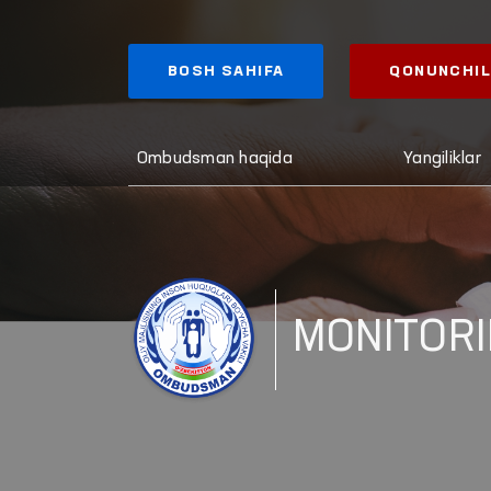
BOSH SAHIFA
QONUNCHIL
Ombudsman haqida
Yangiliklar
MONITORI