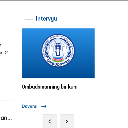
Intervyu
ni
an 2-
ollar va
Ombudsmanning bir kuni
“Ombudsman s
huquqlari bo‘
rashish
darslar o‘tka
Davomi
Davomi
gan
‹
›