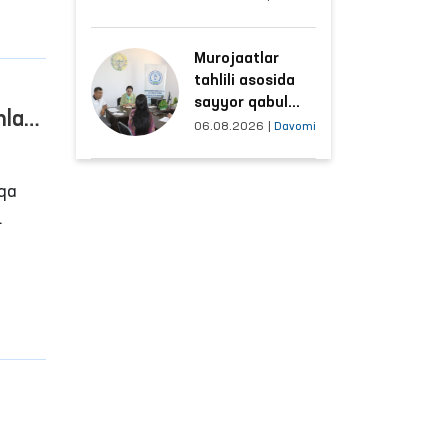
hududlar bilan
yil
manzilli ishlash
Murojaatlar
yo‘lga qo‘yildi
tahlili asosida
sayyor qabul
lari
o‘tkaziladigan
06.08.2026
|
Davomi
mahallalar
tanlanmoqda
qqa
a