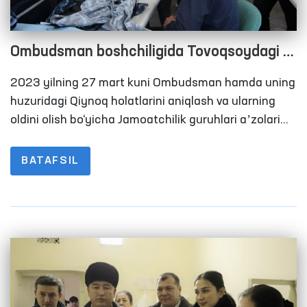
Ombudsman boshchiligida Tovoqsoydagi 7-
son jazoni ijro etish muassasasidagi
2023 yilning 27 mart kuni Ombudsman hamda uning
sharoitlar o‘rganildi
huzuridagi Qiynoq holatlarini aniqlash va ularning
oldini olish bo‘yicha Jamoatchilik guruhlari aʼzolari
tomonidan Toshkent viloyatidagi 7-son jazoni ijro
etish muassasasiga monitoring tashrifi amalga
BATAFSIL
oshirildi. Unda mahalliy va xalqaro OAV ham bevosita
ishtirok etib, muassasadagi sharoitlar bilan
tanishishdi.