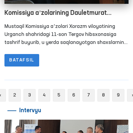
Komissiya aʼzolarining Dauletmurat
Tajimuratov bilan uchrashuvida nimalar
Mustaqil Komissiya aʼzolari Xorazm viloyatining
ochiqlandi?
Urganch shahridagi 11-son Tergov hibsxonasiga
tashrif buyurib, u yerda saqlanayotgan shaxslarning
yashash, ovqatlanish, tibbiy xizmatdan foydalanish
hamda advokatlar va yaqin qarindoshlari bilan qisqa
BATAFSIL
muddatli uchrashuv xonalardagi sharoitlar
o‘rganishdi.
Previous
«
2
3
4
5
6
7
8
9
Intervyu