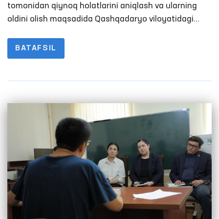
sharoitlar o‘rganildi
tomonidan qiynoq holatlarini aniqlash va ularning
oldini olish maqsadida Qashqadaryo viloyatidagi
harakatlanish erkinligi cheklangan shaxslar
saqlanadigan muassasalarga milliy preventiv
BATAFSIL
mexanizm doirasida monitoring tashrifi amalga
oshirildi.