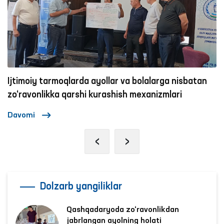
Ijtimoiy tarmoqlarda ayollar va bolalarga nisbatan
zo‘ravonlikka qarshi kurashish mexanizmlari
Davomi
‹
›
Dolzarb yangiliklar
Qashqadaryoda zo‘ravonlikdan
jabrlangan ayolning holati