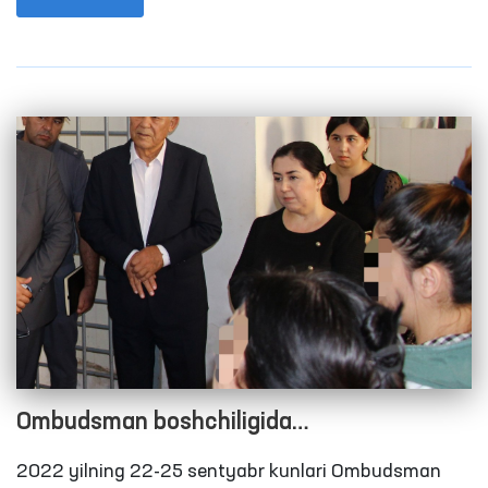
oyida 120 ta, 2020 yilning 9 oyida 68 tani tashkil
etgan edi.
Ombudsman boshchiligida
Qashqadaryodagi yopiq muassasalardagi
2022 yilning 22-25 sentyabr kunlari Ombudsman