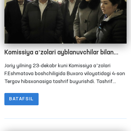
Komissiya aʼzolari ayblanuvchilar bilan
suhbatlashishdi
Joriy yilning 23-dekabr kuni Komissiya aʼzolari
F.Eshmatova boshchiligida Buxoro viloyatidagi 4-son
Tergov hibsxonasiga tashrif buyurishdi. Tashrif
davomida hibsxonadagi shart-sharoitlar, isitish tizimi
va oziq-ovqat taʼminoti o‘rganildi.
BATAFSIL