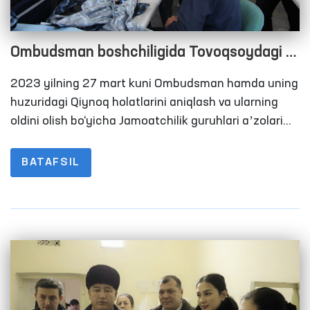
Ombudsman boshchiligida Tovoqsoydagi 7-
son jazoni ijro etish muassasasidagi
2023 yilning 27 mart kuni Ombudsman hamda uning
sharoitlar o‘rganildi
huzuridagi Qiynoq holatlarini aniqlash va ularning
oldini olish bo‘yicha Jamoatchilik guruhlari aʼzolari
tomonidan Toshkent viloyatidagi 7-son jazoni ijro
etish muassasasiga monitoring tashrifi amalga
BATAFSIL
oshirildi. Unda mahalliy va xalqaro OAV ham bevosita
ishtirok etib, muassasadagi sharoitlar bilan
tanishishdi.