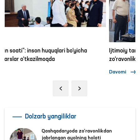
Ijtimoiy tarmoqlarda ayollar va bolalarga nisbatan
zo‘ravonlikka qarshi kurashish mexanizmlari
Davomi
‹
›
Dolzarb yangiliklar
Qashqadaryoda zo‘ravonlikdan
jabrlangan ayolning holati