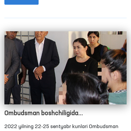
oyida 120 ta, 2020 yilning 9 oyida 68 tani tashkil
etgan edi.
Ombudsman boshchiligida
Qashqadaryodagi yopiq muassasalardagi
2022 yilning 22-25 sentyabr kunlari Ombudsman