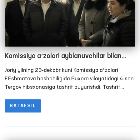
Komissiya aʼzolari ayblanuvchilar bilan
suhbatlashishdi
Joriy yilning 23-dekabr kuni Komissiya aʼzolari
F.Eshmatova boshchiligida Buxoro viloyatidagi 4-son
Tergov hibsxonasiga tashrif buyurishdi. Tashrif
davomida hibsxonadagi shart-sharoitlar, isitish tizimi
va oziq-ovqat taʼminoti o‘rganildi.
BATAFSIL