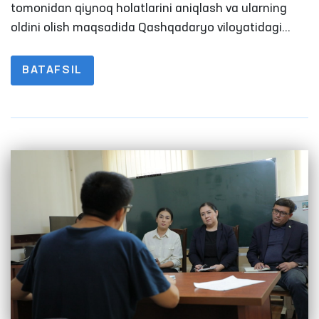
sharoitlar o‘rganildi
tomonidan qiynoq holatlarini aniqlash va ularning
oldini olish maqsadida Qashqadaryo viloyatidagi
harakatlanish erkinligi cheklangan shaxslar
saqlanadigan muassasalarga milliy preventiv
BATAFSIL
mexanizm doirasida monitoring tashrifi amalga
oshirildi.