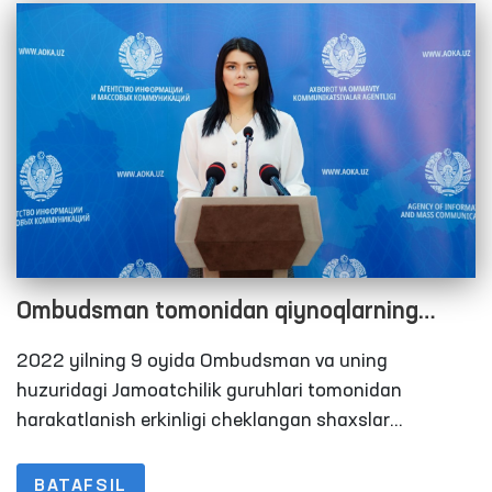
Ombudsman tomonidan qiynoqlarning
oldini olish bo‘yicha Milliy preventiv
2022 yilning 9 oyida Ombudsman va uning
mexanizm doirasida 2022 yilning 9 oyida
huzuridagi Jamoatchilik guruhlari tomonidan
amalga oshirilgan monitoring tashriflari
harakatlanish erkinligi cheklangan shaxslar
saqlanadigan joylarga 297 ta monitoring tashriflari
bo‘yicha brifing
amalga oshirildi. Ushbu ko‘rsatkich 2021-yilning 9
BATAFSIL