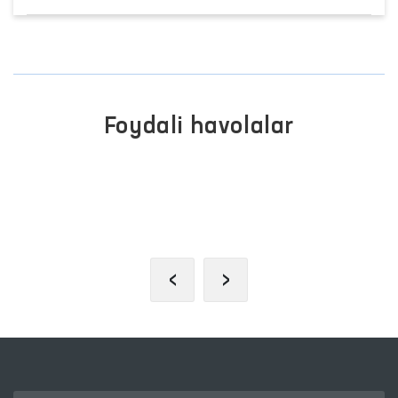
Foydali havolalar
INTERAKTIV DAVLAT XIZMATLARI
YAGONA PORTALI
‹
›