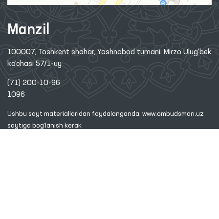
Manzil
100007, Toshkent shahar, Yashnobod tumani. Mirzo Ulug‘bek
ko‘chasi 57/1-uy
(71) 200-10-96
1096
Ushbu sayt materiallaridan foydalanganda,
www.ombudsman.uz
saytiga bog'lanish kerak
2026 © O'ZBEKISTON RESPUBLIKASI OLIY MAJLISINING INSON
HUQUQLARI BO'YICHA VAKILI (OMBUDSMAN)
Diqqat! Agar siz matnda xatoliklarni aniqlasangiz, ularni belgilab,