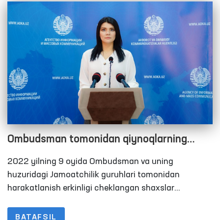
Ombudsman tomonidan qiynoqlarning
oldini olish bo‘yicha Milliy preventiv
2022 yilning 9 oyida Ombudsman va uning
mexanizm doirasida 2022 yilning 9 oyida
huzuridagi Jamoatchilik guruhlari tomonidan
amalga oshirilgan monitoring tashriflari
harakatlanish erkinligi cheklangan shaxslar
saqlanadigan joylarga 297 ta monitoring tashriflari
bo‘yicha brifing
amalga oshirildi. Ushbu ko‘rsatkich 2021-yilning 9
BATAFSIL