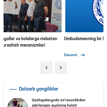
Ombudsmanning bir kuni
Davomi
‹
›
Dolzarb yangiliklar
Qashqadaryoda zo‘ravonlikdan
jabrlangan ayolning holati