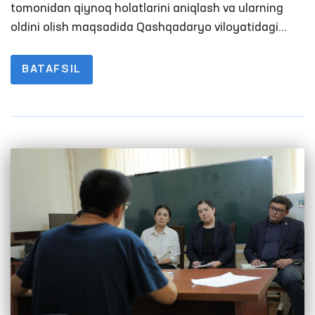
sharoitlar o‘rganildi
tomonidan qiynoq holatlarini aniqlash va ularning
oldini olish maqsadida Qashqadaryo viloyatidagi
harakatlanish erkinligi cheklangan shaxslar
saqlanadigan muassasalarga milliy preventiv
BATAFSIL
mexanizm doirasida monitoring tashrifi amalga
oshirildi.