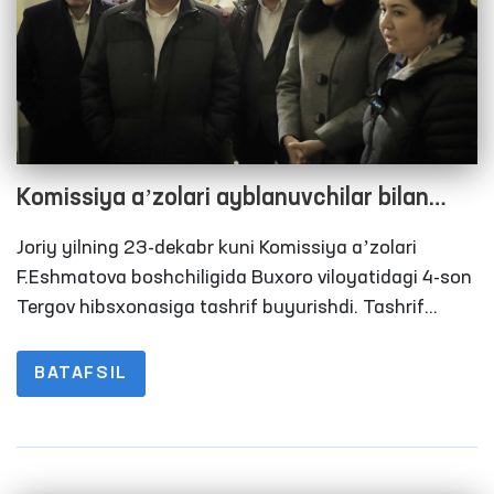
Komissiya aʼzolari ayblanuvchilar bilan
suhbatlashishdi
Joriy yilning 23-dekabr kuni Komissiya aʼzolari
F.Eshmatova boshchiligida Buxoro viloyatidagi 4-son
Tergov hibsxonasiga tashrif buyurishdi. Tashrif
davomida hibsxonadagi shart-sharoitlar, isitish tizimi
va oziq-ovqat taʼminoti o‘rganildi.
BATAFSIL