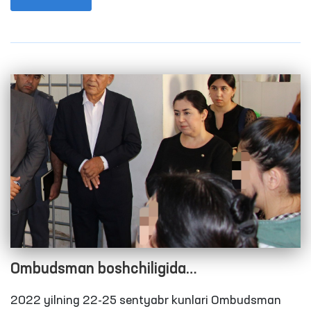
oyida 120 ta, 2020 yilning 9 oyida 68 tani tashkil
etgan edi.
Ombudsman boshchiligida
Qashqadaryodagi yopiq muassasalardagi
2022 yilning 22-25 sentyabr kunlari Ombudsman