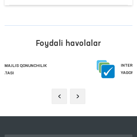
Foydali havolalar
INTERAKTIV DAVLAT XIZMATLARI
YAGONA PORTALI
‹
›