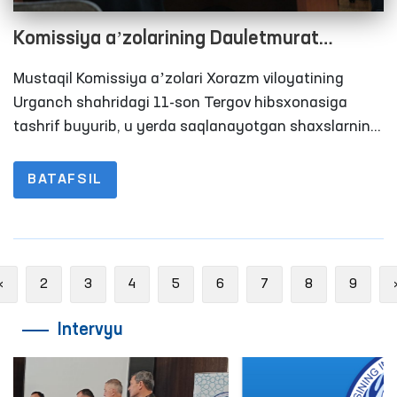
Komissiya aʼzolarining Dauletmurat
Tajimuratov bilan uchrashuvida nimalar
Mustaqil Komissiya aʼzolari Xorazm viloyatining
ochiqlandi?
Urganch shahridagi 11-son Tergov hibsxonasiga
tashrif buyurib, u yerda saqlanayotgan shaxslarning
yashash, ovqatlanish, tibbiy xizmatdan foydalanish
hamda advokatlar va yaqin qarindoshlari bilan qisqa
BATAFSIL
muddatli uchrashuv xonalardagi sharoitlar
o‘rganishdi.
Previous
«
2
3
4
5
6
7
8
9
Intervyu