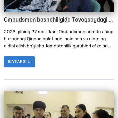
Ombudsman boshchiligida Tovoqsoydagi 7-
son jazoni ijro etish muassasasidagi
2023 yilning 27 mart kuni Ombudsman hamda uning
sharoitlar o‘rganildi
huzuridagi Qiynoq holatlarini aniqlash va ularning
oldini olish bo‘yicha Jamoatchilik guruhlari aʼzolari
tomonidan Toshkent viloyatidagi 7-son jazoni ijro
etish muassasasiga monitoring tashrifi amalga
BATAFSIL
oshirildi. Unda mahalliy va xalqaro OAV ham bevosita
ishtirok etib, muassasadagi sharoitlar bilan
tanishishdi.