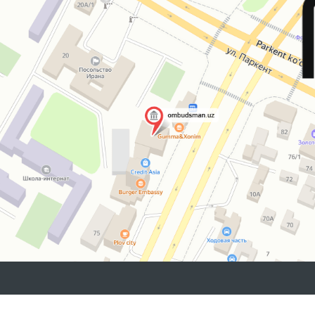
2026 © O'ZBEKISTON RESPUBLIKASI OLIY MAJLISINING