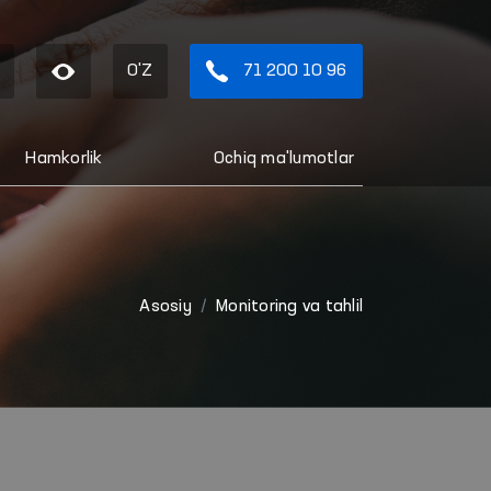
O'Z
71 200 10 96
Hamkorlik
Ochiq ma'lumotlar
Asosiy
Monitoring va tahlil