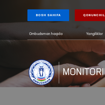
BOSH SAHIFA
QONUNCHIL
Ombudsman haqida
Yangiliklar
MONITORI