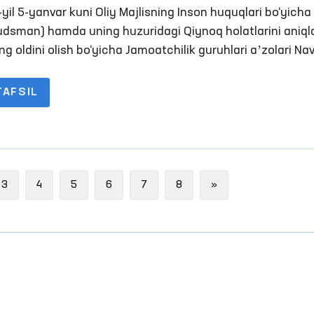
iyda o‘tkazildi
il 5-yanvar kuni Oliy Majlisning Inson huquqlari bo‘yicha 
dsman) hamda uning huzuridagi Qiynoq holatlarini aniql
ng oldini olish bo‘yicha Jamoatchilik guruhlari aʼzolari Na
ida joylashgan 11-son jazoni ijro etish koloniyasiga moni
fini amalga oshirishdi.
TAFSIL
Next
3
4
5
6
7
8
»