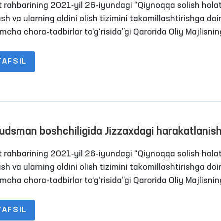
t rahbarining 2021-yil 26-iyundagi “Qiynoqqa solish holat
sasalardagi sharoitlar o‘rganildi
sh va ularning oldini olish tizimini takomillashtirishga doi
mcha chora-tadbirlar to‘g‘risida”gi Qarorida Oliy Majlisnin
 huquqlari bo‘yicha vakili (ombudsman) qiynoqlarning oldi
 maqsadida Jamoatchilik guruhlari bilan birgalikda
TAFSIL
atlanish erkinligi cheklangan shaxslar saqlanadigan joyl
ring tashriflarini amalga oshirish tizimini yo‘lga qo‘yish
langan.
dsman boshchiligida Jizzaxdagi harakatlanis
nligi cheklangan shaxslar saqlanadigann yopiq
t rahbarining 2021-yil 26-iyundagi “Qiynoqqa solish holat
sasalardagi sharoitlar o‘rganildi
sh va ularning oldini olish tizimini takomillashtirishga doi
mcha chora-tadbirlar to‘g‘risida”gi Qarorida Oliy Majlisnin
 huquqlari bo‘yicha vakili (ombudsman) qiynoqlarning oldi
 maqsadida Jamoatchilik guruhlari bilan birgalikda
TAFSIL
atlanish erkinligi cheklangan shaxslar saqlanadigan joyl