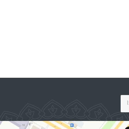
PREZIDENTNING RASMIY
O
VEB-SAYTI
P