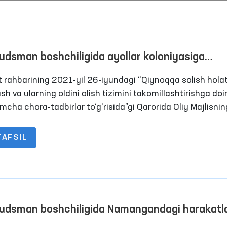
dsman boshchiligida ayollar koloniyasiga
toring tashrifi amalga oshirildi
t rahbarining 2021-yil 26-iyundagi “Qiynoqqa solish holat
sh va ularning oldini olish tizimini takomillashtirishga doi
mcha chora-tadbirlar to‘g‘risida”gi Qarorida Oliy Majlisnin
 huquqlari bo‘yicha vakili (ombudsman) qiynoqlarning oldi
 maqsadida Jamoatchilik guruhlari bilan birgalikda
TAFSIL
atlanish erkinligi cheklangan shaxslar saqlanadigan joyl
“Ombudsman soati”: inson
Ijtimoiy tarmoqlarda ay
ring tashriflarini amalga oshirish tizimini yo‘lga qo‘yish
huquqlari bo‘yicha interaktiv
bolalarga nisbatan
langan.
darslar o‘tkazilmoqda
zo‘ravonlikka qarshi ku
Davomi
Davomi
mexanizmlari
dsman boshchiligida Namangandagi harakatl
ligi cheklangan shaxslar saqlanadigann yopiq