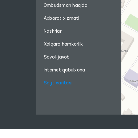
Ombudsman haqida
Axborot xizmati
Nashrlar
Xalqaro hamkorlik
Savol-javob
Internet qabulxona
Sayt xaritasi
Ushbu sayt materiallaridan foydalanganda,