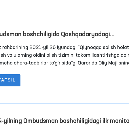
ring tashriflarini amalga oshirish tizimini yo‘lga qo‘yish
langan.
dsman boshchiligida Qashqadaryodagi
katlanish erkinligi cheklangan yopiq
t rahbarining 2021-yil 26 iyundagi “Qiynoqqa solish holatl
sasalardagi sharoitlar o‘rganildi
sh va ularning oldini olish tizimini takomillashtirishga doi
mcha chora-tadbirlar to‘g‘risida”gi Qarorida Oliy Majlisnin
 huquqlari bo‘yicha vakili (ombudsman) qiynoqlarning oldi
 maqsadida Jamoatchilik vakillari bilan birgalikda harakatl
TAFSIL
ligi cheklangan shaxslar saqlanadigan joylarga monitorin
flari tizimini yo‘lga qo‘yish belgilangan.
-yilning Ombudsman boshchiligidagi ilk monito