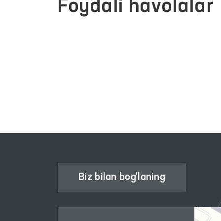
Foydali havolalar
JAMOAVIY MUROJAATLAR
ATLARI
PORTALI
Biz bilan bog'laning