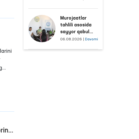
hududlar bilan
manzilli ishlash
Murojaatlar
yo‘lga qo‘yildi
tahlili asosida
sayyor qabul
o‘tkaziladigan
06.08.2026
|
Davomi
mahallalar
arini
tanlanmoqda
r
g
ni
anish
g
ringi