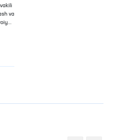
vakili
ash va
voiy
toring