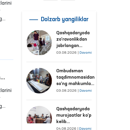
larini
r
g
Dolzarb yangiliklar
ni
Qashqadaryoda
zo‘ravonlikdan
arga
jabrlangan
ayolning holati
03.08.2026
|
Davomi
Ombudsman
tomonidan
Ombudsman
o‘rganildi
h
taqdimnomasidan
so‘ng mahkumlar
larini
mehnat
03.08.2026
|
Davomi
qilayotgan
r
obyektlardagi
g
Qashqadaryoda
sharoitlar
ni
murojaatlar ko‘p
yaxshilandi
kelib
tushayotgan
arga
04.08.2026
|
Davomi