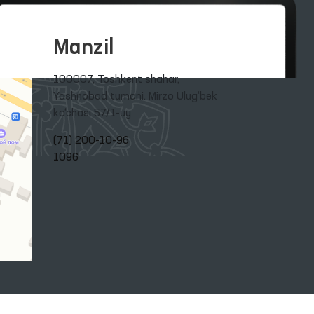
Manzil
100007, Toshkent shahar,
Yashnobod tumani. Mirzo Ulug‘bek
ko‘chasi 57/1-uy
(71) 200-10-96
1096