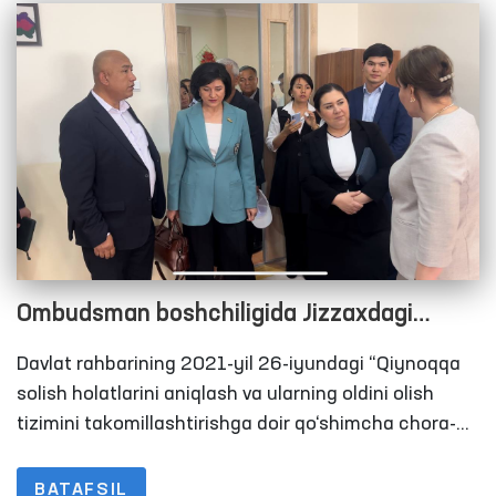
belgilangan.
Ombudsman boshchiligida Jizzaxdagi
harakatlanish erkinligi cheklangan shaxslar
Davlat rahbarining 2021-yil 26-iyundagi “Qiynoqqa
saqlanadigann yopiq muassasalardagi
solish holatlarini aniqlash va ularning oldini olish
sharoitlar o‘rganildi
tizimini takomillashtirishga doir qo‘shimcha chora-
tadbirlar to‘g‘risida”gi Qarorida Oliy Majlisning Inson
huquqlari bo‘yicha vakili (ombudsman) qiynoqlarning
BATAFSIL