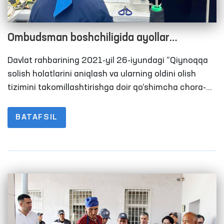
Ombudsman boshchiligida ayollar
koloniyasiga monitoring tashrifi amalga
Davlat rahbarining 2021-yil 26-iyundagi “Qiynoqqa
oshirildi
solish holatlarini aniqlash va ularning oldini olish
tizimini takomillashtirishga doir qo‘shimcha chora-
tadbirlar to‘g‘risida”gi Qarorida Oliy Majlisning Inson
huquqlari bo‘yicha vakili (ombudsman) qiynoqlarning
BATAFSIL
oldini olish maqsadida Jamoatchilik guruhlari bilan
birgalikda harakatlanish erkinligi cheklangan
shaxslar saqlanadigan joylarga monitoring
tashriflarini amalga oshirish tizimini yo‘lga qo‘yish
belgilangan.