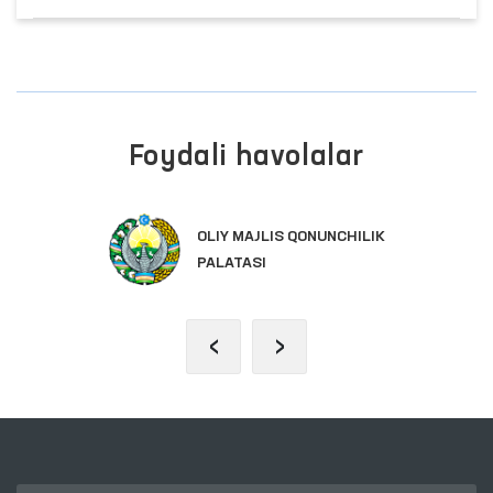
Foydali havolalar
INTERAKTIV DA
IS QONUNCHILIK
YAGONA PORTAL
‹
›