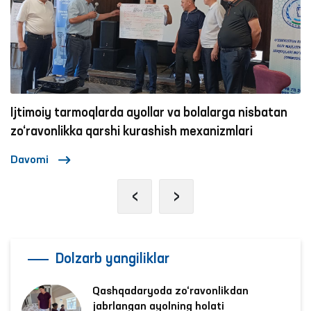
llar va bolalarga nisbatan
Ombudsmanning bir kuni
ashish mexanizmlari
Davomi
‹
›
Dolzarb yangiliklar
Qashqadaryoda zo‘ravonlikdan
jabrlangan ayolning holati