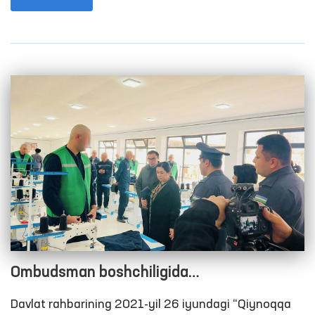
oldini olish maqsadida Jamoatchilik guruhlari bilan
birgalikda harakatlanish erkinligi cheklangan
shaxslar saqlanadigan joylarga monitoring
tashriflarini amalga oshirish tizimini yo‘lga qo‘yish
belgilangan.
Ombudsman boshchiligida
Qashqadaryodagi harakatlanish erkinligi
Davlat rahbarining 2021-yil 26 iyundagi “Qiynoqqa