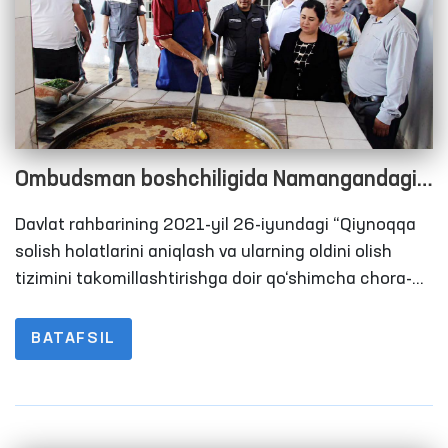
Ombudsman boshchiligida Namangandagi
harakatlanish erkinligi cheklangan shaxslar
Davlat rahbarining 2021-yil 26-iyundagi “Qiynoqqa
saqlanadigann yopiq muassasalardagi
solish holatlarini aniqlash va ularning oldini olish
sharoitlar o‘rganildi
tizimini takomillashtirishga doir qo‘shimcha chora-
tadbirlar to‘g‘risida”gi Qarorida Oliy Majlisning Inson
huquqlari bo‘yicha vakili (ombudsman) qiynoqlarning
BATAFSIL
oldini olish maqsadida Jamoatchilik guruhlari bilan
birgalikda harakatlanish erkinligi cheklangan
shaxslar saqlanadigan joylarga monitoring
tashriflarini amalga oshirish tizimini yo‘lga qo‘yish