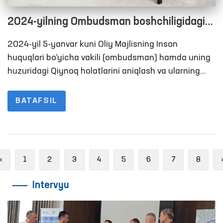
2024-yilning Ombudsman boshchiligidagi
ilk monitoringi Navoiyda o‘tkazildi
2024-yil 5-yanvar kuni Oliy Majlisning Inson
huquqlari bo‘yicha vakili (ombudsman) hamda uning
huzuridagi Qiynoq holatlarini aniqlash va ularning
oldini olish bo‘yicha Jamoatchilik guruhlari aʼzolari
Navoiy shahrida joylashgan 11-son jazoni ijro etish
BATAFSIL
koloniyasiga monitoring tashrifini amalga oshirishdi.
Previous
«
1
2
3
4
5
6
7
8
Intervyu