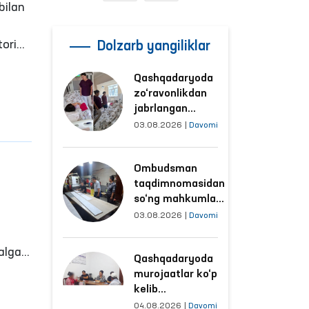
bilan
toring
Dolzarb yangiliklar
idagi
Qashqadaryoda
zo‘ravonlikdan
ng
jabrlangan
ilib,
ayolning holati
03.08.2026
|
Davomi
Ombudsman
tomonidan
Ombudsman
o‘rganildi
taqdimnomasidan
so‘ng mahkumlar
akili
mehnat
03.08.2026
|
Davomi
alga
qilayotgan
obyektlardagi
alga
Qashqadaryoda
sharoitlar
kil
murojaatlar ko‘p
yaxshilandi
kelib
tushayotgan
04.08.2026
|
Davomi