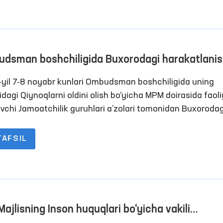
dsman boshchiligida Buxorodagi harakatlani
nligi cheklangan shaxslar saqlanadigann yopiq
yil 7-8 noyabr kunlari Ombudsman boshchiligida uning
sasalardagi sharoitlar o‘rganildi
idagi Qiynoqlarni oldini olish bo‘yicha MPM doirasida faol
uvchi Jamoatchilik guruhlari a’zolari tomonidan Buxorodag
 penitensiar muassasalarga monitoring tashriflari amalg
ldi. Jarayonlarda OAV vakillari ham ishtirok etishdi.
TAFSIL
Majlisning Inson huquqlari bo‘yicha vakili