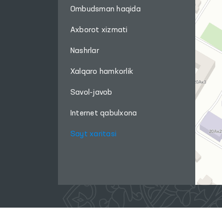
Ombudsman haqida
Axborot xizmati
Nashrlar
Xalqaro hamkorlik
Savol-javob
Internet qabulxona
Sayt xaritasi
Ushbu sayt materiallaridan foydalanganda,