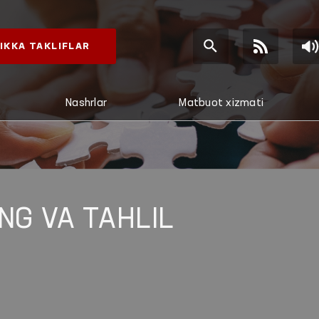
IKKA TAKLIFLAR
Nashrlar
Matbuot xizmati
NG VA TAHLIL