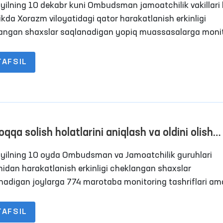
yilning 10 dekabr kuni Ombudsman jamoatchilik vakillari 
or harakatlanish erkinligi
angan shaxslar saqlanadigan yopiq muassasalarga moni
iflarini amalga oshirdi. Jumladan, 11-son tergov hibsxonas
, ovqatlanish, tibbiy xizmat
TAFSIL
tilishi, isitish tizimi va boshqa holatlar o‘rganildi. Monitori
sida voyaga yetmaganlar va ayollar bilan uchrashuv o‘tkaz
ing murojaatlari o‘rganildi hamda mahbuslarning yaqin
oshlari bilan suhbatlar o‘tkazildi.
qqa solish holatlarini aniqlash va oldini olish
sidan Oliy Majlisning Inson huquqlari bo‘yicha v
yilning 10 oyda Ombudsman va Jamoatchilik guruhlari
udsman) tomonidan 2024 yilning o‘n oyida am
idan harakatlanish erkinligi cheklangan shaxslar
rilgan ishlar yuzasidan BRIFING
nadigan joylarga 774 marotaba monitoring tashriflari am
ildi. 2023-yilning 10 oyida ushbu ko‘rsatkich 468 tani tash
 edi.
TAFSIL