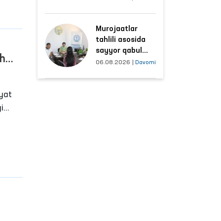
hududlar bilan
manzilli ishlash
Murojaatlar
yo‘lga qo‘yildi
tahlili asosida
sayyor qabul
sh
o‘tkaziladigan
06.08.2026
|
Davomi
mahallalar
tanlanmoqda
iyat
i
a