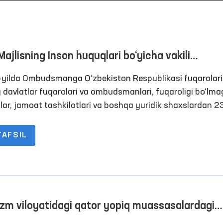
Majlisning Inson huquqlari bo‘yicha vakili
udsman) tomonidan 2024-yilda amalga oshiri
yilda Ombudsmanga O‘zbekiston Respublikasi fuqarolari
ar yuzasidan BRIFING
iy davlatlar fuqarolari va ombudsmanlari, fuqaroligi bo‘lm
lar, jamoat tashkilotlari va boshqa yuridik shaxslardan 
rojaat kelib tushdi. Ularning 2747 tasi maxsus qabulxonal
cha saqlash hibsxonalari, tergov hibsxonalari, jazoni ijro 
TAFSIL
asalari, intizomiy qismlar, majburiy davolash
Ombudsmanning bir kuni
“Ombudsman soati”: in
asalaridagi shaxslardan va ularning vakillaridan yuborilg
huquqlari bo‘yicha inter
darslar o‘tkazilmoqda
Davomi
Davomi
zm viloyatidagi qator yopiq muassasalardagi
itlar o‘rganildi