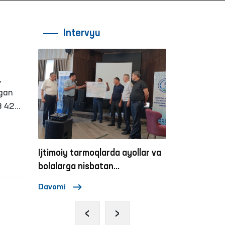
Intervyu
lgan
,
agan
23 422
ar,
etish
son
Ijtimoiy tarmoqlarda ayollar va
Ombudsmannin
an.
aktiv
bolalarga nisbatan
zo‘ravonlikka qarshi kurashish
Davomi
Davomi
mexanizmlari
‹
›