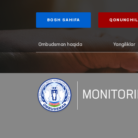
BOSH SAHIFA
QONUNCHIL
Ombudsman haqida
Yangiliklar
MONITORI