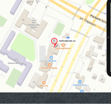
2026 © O'ZBEKISTON RESPUBLIKASI OLIY MAJLISINING