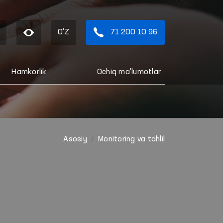
O'Z
71 200 10 96
Hamkorlik
Ochiq ma'lumotlar
Asosiy
Monitoring va tahlil