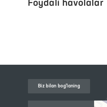
Foydali havolalar
INTERAKTIV DAVLAT XIZMATLARI
YAGONA PORTALI
Biz bilan bog'laning