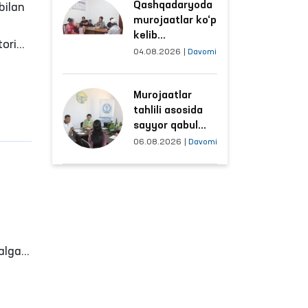
Qashqadaryoda
sharoitlar
bilan
murojaatlar ko‘p
yaxshilandi
kelib
toring
tushayotgan
04.08.2026
|
Davomi
idagi
hududlar bilan
manzilli ishlash
Murojaatlar
yo‘lga qo‘yildi
ng
tahlili asosida
ilib,
sayyor qabul
o‘tkaziladigan
06.08.2026
|
Davomi
mahallalar
tanlanmoqda
akili
alga
alga
kil