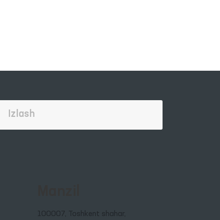
Manzil
100007, Toshkent shahar,