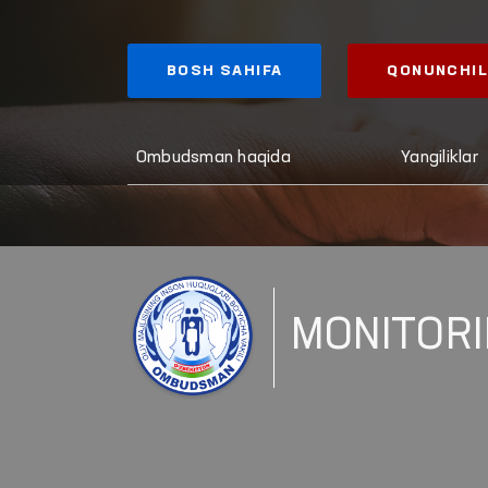
BOSH SAHIFA
QONUNCHIL
Ombudsman haqida
Yangiliklar
MONITORI