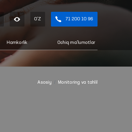
O'Z
71 200 10 96
Hamkorlik
Ochiq ma'lumotlar
Asosiy
Monitoring va tahlil