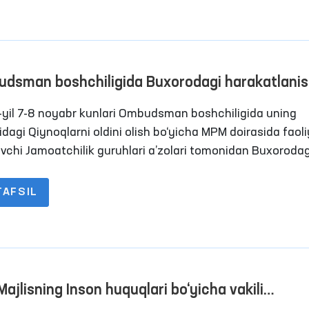
dsman boshchiligida Buxorodagi harakatlani
nligi cheklangan shaxslar saqlanadigann yopiq
yil 7-8 noyabr kunlari Ombudsman boshchiligida uning
sasalardagi sharoitlar o‘rganildi
idagi Qiynoqlarni oldini olish bo‘yicha MPM doirasida faol
uvchi Jamoatchilik guruhlari a’zolari tomonidan Buxorodag
 penitensiar muassasalarga monitoring tashriflari amalg
ldi. Jarayonlarda OAV vakillari ham ishtirok etishdi.
TAFSIL
Majlisning Inson huquqlari bo‘yicha vakili