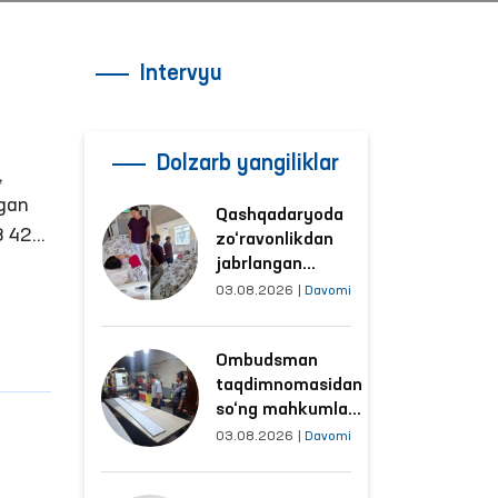
Intervyu
lgan
Dolzarb yangiliklar
,
agan
Qashqadaryoda
23 422
zo‘ravonlikdan
ar,
jabrlangan
ayolning holati
03.08.2026
|
Davomi
etish
Ombudsman
tomonidan
an.
Ombudsman
o‘rganildi
taqdimnomasidan
so‘ng mahkumlar
mehnat
03.08.2026
|
Davomi
qilayotgan
obyektlardagi