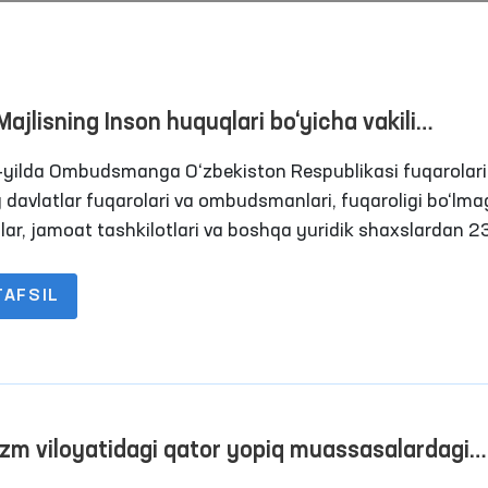
Majlisning Inson huquqlari bo‘yicha vakili
udsman) tomonidan 2024-yilda amalga oshiri
yilda Ombudsmanga O‘zbekiston Respublikasi fuqarolari
ar yuzasidan BRIFING
iy davlatlar fuqarolari va ombudsmanlari, fuqaroligi bo‘lm
lar, jamoat tashkilotlari va boshqa yuridik shaxslardan 
rojaat kelib tushdi. Ularning 2747 tasi maxsus qabulxonal
cha saqlash hibsxonalari, tergov hibsxonalari, jazoni ijro 
TAFSIL
asalari, intizomiy qismlar, majburiy davolash
asalaridagi shaxslardan va ularning vakillaridan yuborilg
zm viloyatidagi qator yopiq muassasalardagi
itlar o‘rganildi