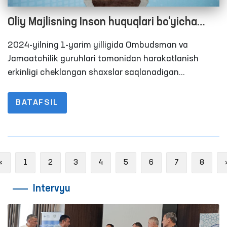
Oliy Majlisning Inson huquqlari bo‘yicha
vakili (ombudsman) tomonidan 2024-
2024-yilning 1-yarim yilligida Ombudsman va
yilning birinchi yarim yilligida qiynoqqa
Jamoatchilik guruhlari tomonidan harakatlanish
solish holatlarini aniqlash va oldini olish
erkinligi cheklangan shaxslar saqlanadigan
joylarga 452 marotaba monitoring tashriflari amalga
yuzasidan amalga oshirilgan ishlar
oshirildi. 2023-yilning 6 oyida ushbu ko‘rsatkich 348
BATAFSIL
yuzasidan brifing
tani tashkil etgan edi.
Previous
«
1
2
3
4
5
6
7
8
Intervyu