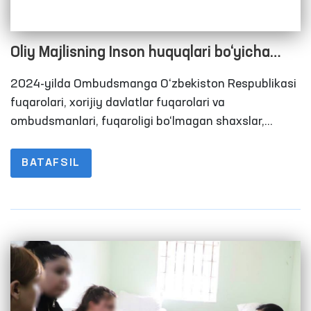
Oliy Majlisning Inson huquqlari bo‘yicha
vakili (ombudsman) tomonidan 2024-yilda
2024-yilda Ombudsmanga O‘zbekiston Respublikasi
amalga oshirilgan ishlar yuzasidan BRIFING
fuqarolari, xorijiy davlatlar fuqarolari va
ombudsmanlari, fuqaroligi bo‘lmagan shaxslar,
jamoat tashkilotlari va boshqa yuridik shaxslardan
23 422 ta murojaat kelib tushdi. Ularning 2747 tasi
BATAFSIL
maxsus qabulxonalar, vaqtincha saqlash
hibsxonalari, tergov hibsxonalari, jazoni ijro etish
muassasalari, intizomiy qismlar, majburiy davolash
muassasalaridagi shaxslardan va ularning
vakillaridan yuborilgan.