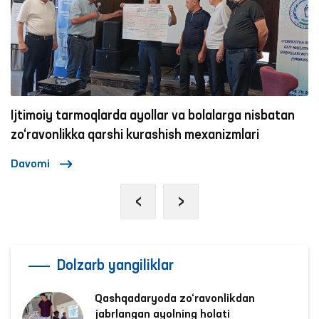
Ijtimoiy tarmoqlarda ayollar va bolalarga nisbatan
zo‘ravonlikka qarshi kurashish mexanizmlari
Davomi
‹
›
Dolzarb yangiliklar
Qashqadaryoda zo‘ravonlikdan
jabrlangan ayolning holati