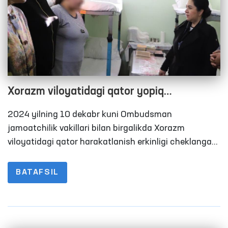
Xorazm viloyatidagi qator yopiq
muassasalardagi sharoitlar o‘rganildi
2024 yilning 10 dekabr kuni Ombudsman
jamoatchilik vakillari bilan birgalikda Xorazm
viloyatidagi qator harakatlanish erkinligi cheklangan
shaxslar saqlanadigan yopiq muassasalarga
monitoring tashriflarini amalga oshirdi. Jumladan, 11-
BATAFSIL
son tergov hibsxonasidagi sharoitlar, mahbuslarning
yashash, ovqatlanish, tibbiy xizmat ko‘rsatilishi,
isitish tizimi va boshqa holatlar o‘rganildi. Monitoring
doirasida voyaga yetmaganlar va ayollar bilan