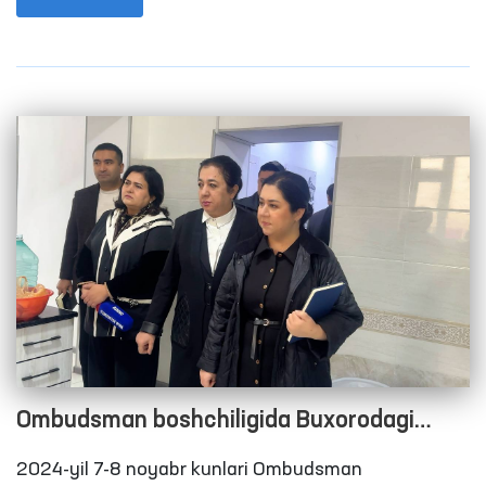
tashkil etgan edi.
Ombudsman boshchiligida Buxorodagi
harakatlanish erkinligi cheklangan shaxslar
2024-yil 7-8 noyabr kunlari Ombudsman