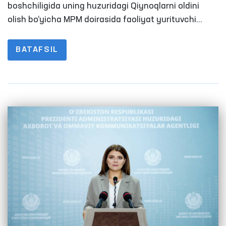
saqlanadigann yopiq muassasalardagi
boshchiligida uning huzuridagi Qiynoqlarni oldini
sharoitlar o‘rganildi
olish bo‘yicha MPM doirasida faoliyat yurituvchi
Jamoatchilik guruhlari a’zolari tomonidan Buxorodagi
qator penitensiar muassasalarga monitoring
BATAFSIL
tashriflari amalga oshirildi. Jarayonlarda OAV vakillari
ham ishtirok etishdi.