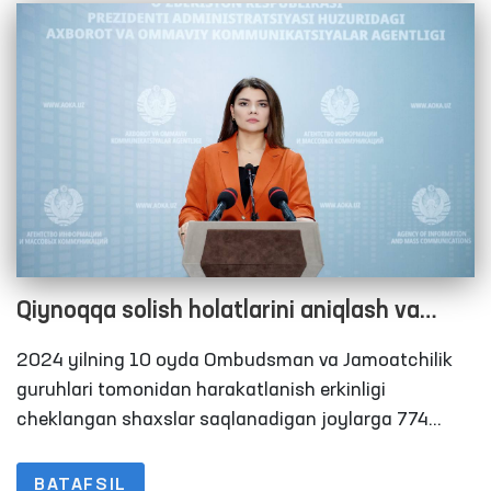
uchrashuv o‘tkazilib, ularning murojaatlari o‘rganildi
hamda mahbuslarning yaqin qarindoshlari bilan
suhbatlar o‘tkazildi.
Qiynoqqa solish holatlarini aniqlash va
oldini olish yuzasidan Oliy Majlisning Inson
2024 yilning 10 oyda Ombudsman va Jamoatchilik
huquqlari bo‘yicha vakili (ombudsman)
guruhlari tomonidan harakatlanish erkinligi
tomonidan 2024 yilning o‘n oyida amalga
cheklangan shaxslar saqlanadigan joylarga 774
marotaba monitoring tashriflari amalga oshirildi.
oshirilgan ishlar yuzasidan BRIFING
2023-yilning 10 oyida ushbu ko‘rsatkich 468 tani
BATAFSIL