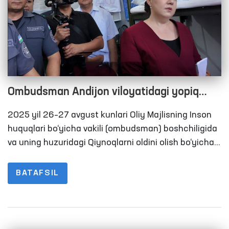
Ombudsman Andijon viloyatidagi yopiq
muassasalardagi sharoitlarni o‘rgandi
2025 yil 26–27 avgust kunlari Oliy Majlisning Inson
huquqlari bo‘yicha vakili (ombudsman) boshchiligida
va uning huzuridagi Qiynoqlarni oldini olish bo‘yicha
MPM doirasida faoliyat yurituvchi Jamoatchilik
guruhlari aʼzolari, Oliy Majlis Qonunchilik palatasi
BATAFSIL
deputatlari hamda ommaviy axborot vositalari
vakillari ishtirokida Andijon viloyatida harakatlanish
erkinligi cheklangan shaxslar saqlanadigan qator
yopiq muassasalarga monitoring tashriflari amalga