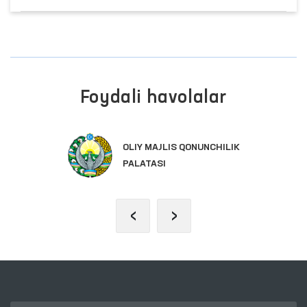
Foydali havolalar
INTERAKTIV DAVLAT XIZMATLARI
YAGONA PORTALI
‹
›