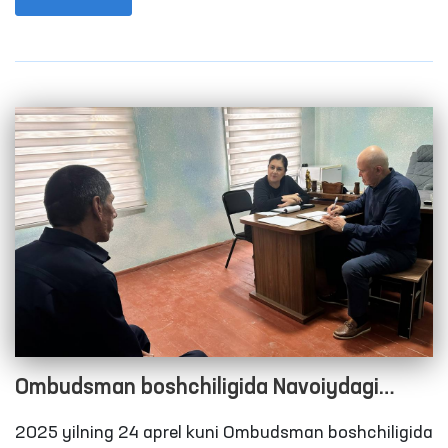
erkaklar internat uyiga monitoring tashrifini amalga
oshirishdi. Unda shuningdek, Oliy Majlis Senati a’zosi,
tuman va viloyat kengashi deputatlari va OAV
vakillari ham ishtirok etishdi.
Ombudsman boshchiligida Navoiydagi
qator harakatlanish erkinligi cheklangan
2025 yilning 24 aprel kuni Ombudsman boshchiligida