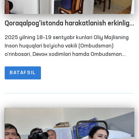
Qoraqalpog‘istonda harakatlanish erkinligi
cheklangan shaxslar saqlanadigan yopiq
2025 yilning 18–19 sentyabr kunlari Oliy Majlisning
muassasalardagi sharoitlar o‘rganildi.
Inson huquqlari bo‘yicha vakili (Ombudsman)
o‘rinbosari, Devон xodimlari hamda Ombudsman
huzuridagi Qiynoqlarni oldini olish bo‘yicha Milliy
preven­tiv mexanizmi doirasida faoliyat yurituvchi
BATAFSIL
jamoatchilik guruhi a’zolari tomonidan
Qoraqalpog‘iston Respublikasidagi bir qator
harakatlanish erkinligi cheklangan shaxslar
saqlanadigan yopiq muassasalarda monitoring
tashriflari amalga oshirildi. Ushbu jarayonlarda OAV
vakillari ham ishtirok etishdi.