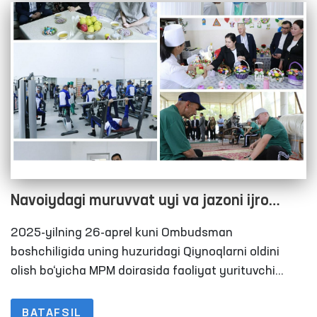
oshirildi.
Navoiydagi muruvvat uyi va jazoni ijro
etish koloniyalaridagi sharoitlar o‘rganildi
2025-yilning 26-aprel kuni Ombudsman
boshchiligida uning huzuridagi Qiynoqlarni oldini
olish bo‘yicha MPM doirasida faoliyat yurituvchi
Jamoatchilik guruhlari a’zolari dastlab, Nurota
“Muruvvat” nogironligi bo‘lgan shaxslar uchun
BATAFSIL