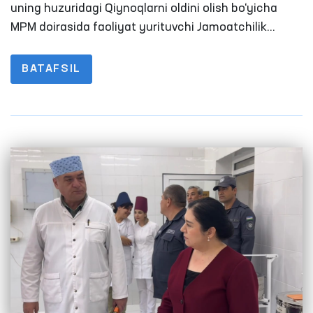
shaxslar saqlanadigan yopiq
uning huzuridagi Qiynoqlarni oldini olish bo‘yicha
muassasalardagi sharoitlar o‘rganildi
MPM doirasida faoliyat yurituvchi Jamoatchilik
guruhlari aʼzolari tomonidan Navoiydagi qator
penitensiar muassasalarga monitoring tashriflari
BATAFSIL
amalga oshirildi. Jarayonlarda OAV vakillari ham
ishtirok etishdi.