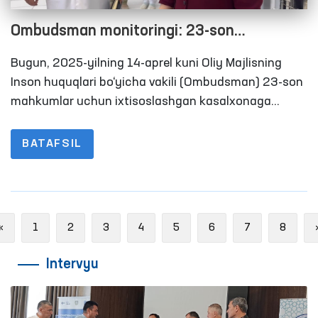
Ombudsman monitoringi: 23-son
mahkumlar uchun ixtisoslashgan
Bugun, 2025-yilning 14-aprel kuni Oliy Majlisning
kasalxonada yaratilgan sharoitlar o‘rganildi
Inson huquqlari bo‘yicha vakili (Ombudsman) 23-son
mahkumlar uchun ixtisoslashgan kasalxonaga
monitoring tashrifini amalga oshirdi. Ushbu
kasalxonada o‘tgan yilning iyul oyida Ombudsman
BATAFSIL
tavsiyasiga ko‘ra, 50 o‘rinli ayollar bo‘linmasining
ochilgan edi. Tashrif davomida ushbu bo‘linmaga
zamonaviy med texnikalar olib kelingani va
mahkumalarga barcha tibbiy sharoitlar yaratilganiga
Previous
«
1
2
3
4
5
6
7
8
guvoh bo‘lindi.
Intervyu