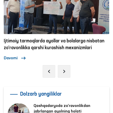
Ombudsmanning bir kuni
Davomi
‹
›
Dolzarb yangiliklar
Qashqadaryoda zo‘ravonlikdan
jabrlangan ayolning holati