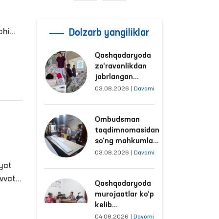
chi
Dolzarb yangiliklar
Qashqadaryoda
ida
zo‘ravonlikdan
jabrlangan
i
ayolning holati
03.08.2026
|
Davomi
Ombudsman
tomonidan
Ombudsman
o‘rganildi
taqdimnomasidan
so‘ng mahkumlar
mehnat
03.08.2026
|
Davomi
qilayotgan
iyat
obyektlardagi
vvat”
Qashqadaryoda
sharoitlar
toring
murojaatlar ko‘p
yaxshilandi
i
kelib
tushayotgan
ham
04.08.2026
|
Davomi