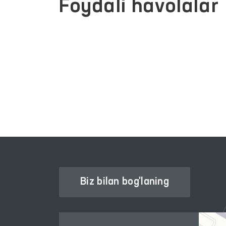
Foydali havolalar
INTERAKTIV DAVLAT XIZMATLARI
YAGONA PORTALI
Biz bilan bog'laning