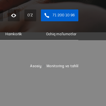
O'Z
71 200 10 96
Hamkorlik
Ochiq ma'lumotlar
Asosiy
Monitoring va tahlil