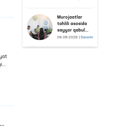
hududlar bilan
manzilli ishlash
Murojaatlar
yo‘lga qo‘yildi
tahlili asosida
sayyor qabul
o‘tkaziladigan
06.08.2026
|
Davomi
mahallalar
tanlanmoqda
iyat
i
a