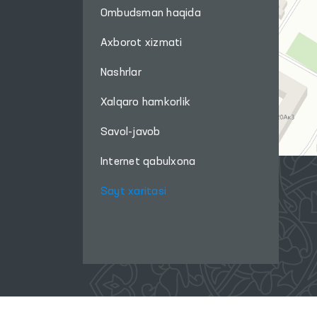
Ombudsman haqida
Axborot xizmati
Nashrlar
Xalqaro hamkorlik
Savol-javob
Internet qabulxona
Sayt xaritasi
Ushbu sayt materiallaridan foydalanganda,