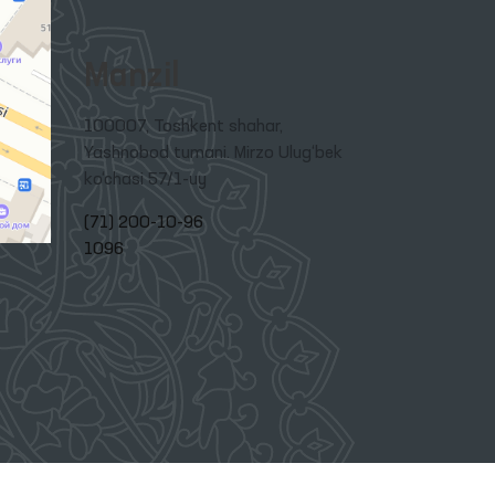
Manzil
100007, Toshkent shahar,
Yashnobod tumani. Mirzo Ulug‘bek
ko‘chasi 57/1-uy
(71) 200-10-96
1096