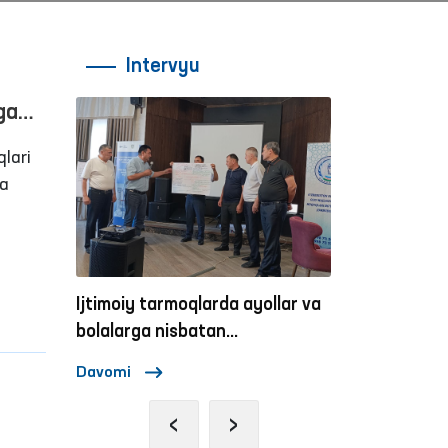
Intervyu
ngan
lari
da
r
n
son
Ijtimoiy tarmoqlarda ayollar va
Ombudsmannin
Ushbu
aktiv
bolalarga nisbatan
zo‘ravonlikka qarshi kurashish
Davomi
Davomi
mexanizmlari
‹
›