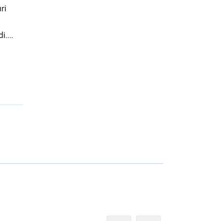
ri
i.
olib
iga