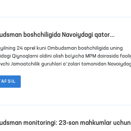
ok etishdi.
dsman boshchiligida Navoiydagi qator
katlanish erkinligi cheklangan shaxslar
yilning 24 aprel kuni Ombudsman boshchiligida uning
anadigan yopiq muassasalardagi sharoitlar
idagi Qiynoqlarni oldini olish bo‘yicha MPM doirasida faol
nildi
uvchi Jamoatchilik guruhlari aʼzolari tomonidan Navoiydag
 penitensiar muassasalarga monitoring tashriflari amalg
ldi. Jarayonlarda OAV vakillari ham ishtirok etishdi.
TAFSIL
dsman monitoringi: 23-son mahkumlar uchun