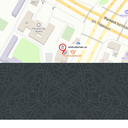
2026 © O'ZBEKISTON RESPUBLIKASI OLIY MAJLISINING