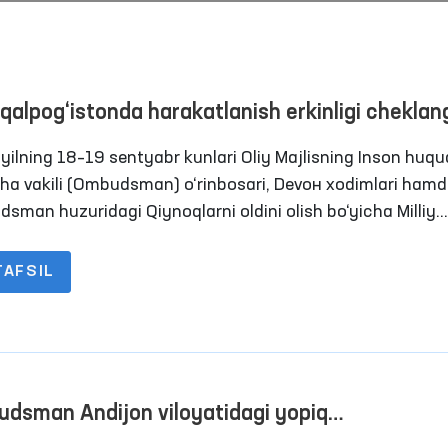
qalpog‘istonda harakatlanish erkinligi chekla
slar saqlanadigan yopiq muassasalardagi
yilning 18–19 sentyabr kunlari Oliy Majlisning Inson huquq
itlar o‘rganildi.
cha vakili (Ombudsman) o‘rinbosari, Devон xodimlari ham
sman huzuridagi Qiynoqlarni oldini olish bo‘yicha Milliy
n­tiv mexanizmi doirasida faoliyat yurituvchi jamoatchilik
i a’zolari tomonidan Qoraqalpog‘iston Respublikasidagi bi
TAFSIL
 harakatlanish erkinligi cheklangan shaxslar saqlanadiga
Ombudsmanning bir kuni
“Ombudsman soati”: in
 muassasalarda monitoring tashriflari amalga oshirildi. 
huquqlari bo‘yicha inter
nlarda OAV vakillari ham ishtirok etishdi.
darslar o‘tkazilmoqda
Davomi
Davomi
dsman Andijon viloyatidagi yopiq
sasalardagi sharoitlarni o‘rgandi