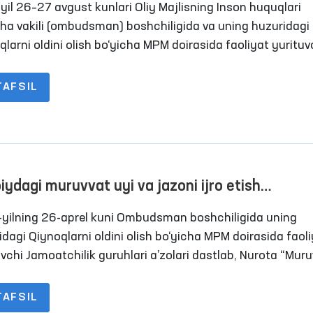
yil 26–27 avgust kunlari Oliy Majlisning Inson huquqlari
cha vakili (ombudsman) boshchiligida va uning huzuridagi
qlarni oldini olish bo‘yicha MPM doirasida faoliyat yurituv
chilik guruhlari aʼzolari, Oliy Majlis Qonunchilik palatasi
atlari hamda ommaviy axborot vositalari vakillari ishtirok
TAFSIL
on viloyatida harakatlanish erkinligi cheklangan shaxslar
nadigan qator yopiq muassasalarga monitoring tashriflar
 oshirildi.
iydagi muruvvat uyi va jazoni ijro etish
iyalaridagi sharoitlar o‘rganildi
yilning 26-aprel kuni Ombudsman boshchiligida uning
idagi Qiynoqlarni oldini olish bo‘yicha MPM doirasida faol
uvchi Jamoatchilik guruhlari a’zolari dastlab, Nurota “Muru
onligi bo‘lgan shaxslar uchun erkaklar internat uyiga moni
ifini amalga oshirishdi. Unda shuningdek, Oliy Majlis Senat
TAFSIL
i, tuman va viloyat kengashi deputatlari va OAV vakillari 