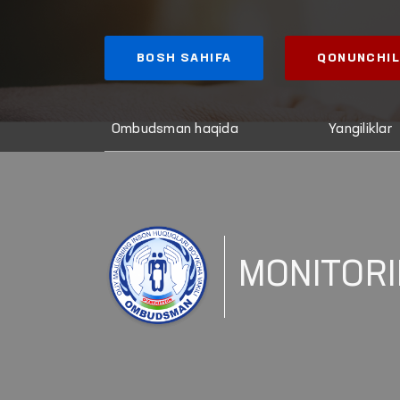
BOSH SAHIFA
QONUNCHIL
Ombudsman haqida
Yangiliklar
MONITORI