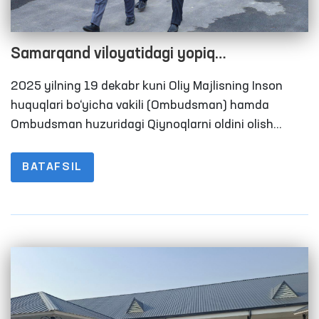
Samarqand viloyatidagi yopiq
muassasalarda monitoring tashriflari
2025 yilning 19 dekabr kuni Oliy Majlisning Inson
o‘tkazildi
huquqlari bo‘yicha vakili (Ombudsman) hamda
Ombudsman huzuridagi Qiynoqlarni oldini olish
bo‘yicha Milliy preventiv mexanizmi doirasida faoliyat
yurituvchi jamoatchilik guruhi a’zolari tomonidan
BATAFSIL
Samarqand viloyatidagi bir qator harakatlanish
erkinligi cheklangan shaxslar saqlanadigan yopiq
muassasalarda monitoring tashriflari amalga
oshirildi.