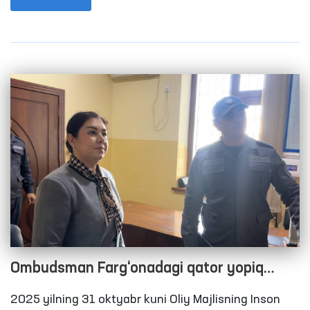
(hushyorxona), Amudaryo tumani ichki ishlar bo‘limi
vaqtincha saqlash hibsxonasi, Respublika
ixtisoslashtirilgan narkologiya ilmiy-amaliy tibbiyot
markazining Qoraqalpog‘iston Respublikasi
mintaqaviy filiali, shuningdek, Chimboy tumanidagi
“Muruvvat” nogironligi bo‘lgan shaxslar erkaklar
internat uyida yashovchilarga yaratilgan sharoitlarni
o‘rganish yuzasidan monitoring tashriflari amalga
oshirildi.
Ombudsman Farg‘onadagi qator yopiq
muassasalarda inson huquqlari
2025 yilning 31 oktyabr kuni Oliy Majlisning Inson