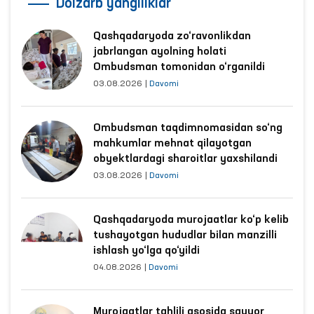
Dolzarb yangiliklar
Qashqadaryoda zo‘ravonlikdan
jabrlangan ayolning holati
Ombudsman tomonidan o‘rganildi
03.08.2026
|
Davomi
Ombudsman taqdimnomasidan so‘ng
mahkumlar mehnat qilayotgan
obyektlardagi sharoitlar yaxshilandi
03.08.2026
|
Davomi
Qashqadaryoda murojaatlar ko‘p kelib
tushayotgan hududlar bilan manzilli
ishlash yo‘lga qo‘yildi
04.08.2026
|
Davomi
Murojaatlar tahlili asosida sayyor