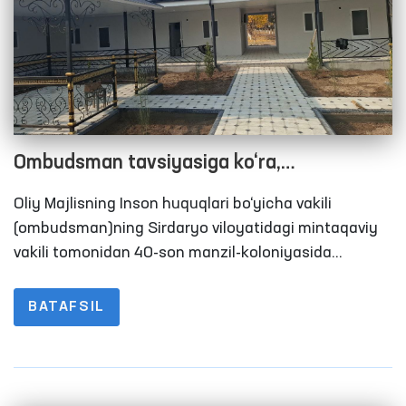
Ombudsman tavsiyasiga ko‘ra,
Sirdaryodagi 40-son manzil-koloniyasida
Oliy Majlisning Inson huquqlari bo‘yicha vakili
mahkumlar uchun uzoq muddatli
(ombudsman)ning Sirdaryo viloyatidagi mintaqaviy
uchrashuv xonalari qurib berildi
vakili tomonidan 40-son manzil-koloniyasida
o‘tkazilgan monitoring tashriflarida mahkumlar
uchun uzoq muddatli uchrashuv xonalari mavjud
BATAFSIL
emasligi aniqlangan edi.