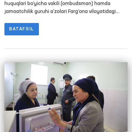
ta’minlanishi holatini o‘rgandi
huquqlari bo‘yicha vakili (ombudsman) hamda
jamoatchilik guruhi a’zolari Farg‘ona viloyatidagi
qator harakatlanish erkinligi cheklangan shaxslar
saqlanadigan yopiq muassasalarda monitoring
BATAFSIL
tashrifini amalga oshirdi.