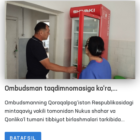
Ombudsman taqdimnomasiga ko‘ra,
Qoraqalpog‘istondagi ta’mirtalab
Ombudsmanning Qoraqalpog‘iston Respublikasidagi
hushyorxonalarni ko‘chirish choralari
mintaqaviy vakili tomonidan Nukus shahar va
ko‘rilmoqda
Qonliko‘l tumani tibbiyot birlashmalari tarkibida
tashkil etilgan mastlik holatida bo‘lgan shaxslarga
tibbiy yordam ko‘rsatish tumanlararo punktlari
BATAFSIL