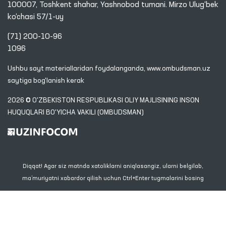
100007, Toshkent shahar, Yashnobod tumani. Mirzo Ulug‘bek
ko‘chasi 57/1-uy
(71) 200-10-96
1096
Ushbu sayt materiallaridan foydalanganda,
www.ombudsman.uz
saytiga bog'lanish kerak
2026 © O'ZBEKISTON RESPUBLIKASI OLIY MAJLISINING INSON
HUQUQLARI BO'YICHA VAKILI (OMBUDSMAN)
Diqqat! Agar siz matnda xatoliklarni aniqlasangiz, ularni belgilab,
ma’muriyatni xabardor qilish uchun Ctrl+Enter tugmalarini bosing