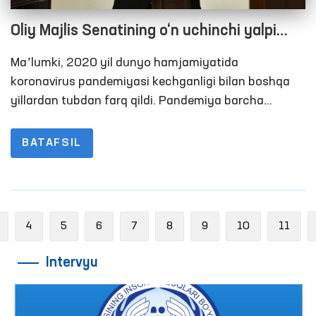
Oliy Majlis Senatining o‘n uchinchi yalpi
majlisida Oliy Majlis Inson huquqlari
Maʼlumki, 2020 yil dunyo hamjamiyatida
bo‘yicha vakili (ombudsman) Feruza
koronavirus pandemiyasi kechganligi bilan boshqa
Eshmatovaning 2020 yildagi faoliyati
yillardan tubdan farq qildi. Pandemiya barcha
mamlakatlar qatori tabiiyki O‘zbekistonni ham
to‘g‘risidagi hisoboti yuzasidan maʼruzasi
chetlab o‘tmadi.
BATAFSIL
Previous
4
5
6
7
8
9
10
11
Intervyu