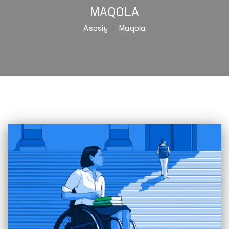
MAQOLA
Asosiy
Maqola