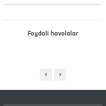
Foydali havolalar
JAMOAVIY MUROJAATLAR
PORTALI
‹
›