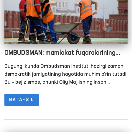
OMBUDSMAN: mamlakat fuqarolarining
huquqlari xorijda ham birdek himoya
Bugungi kunda Ombudsman instituti hozirgi zamon
qilinishi lozim
demokratik jamiyatining hayotida muhim o‘rin tutadi.
Bu – bejiz emas, chunki Oliy Majlisning Inson
huquqlari bo‘yicha vakili (Ombudsman) jamiyat
taraqqiyotiga bevosita taʼsir etuvchi bir qator
BATAFSIL
vazifalari bor, ularni samarali amalga oshirilishi,
avvalo, mamlakatimizda fuqarolik jamiyatining rivoj
topishiga, odamlarning davlatga bo‘lgan ishonchi
mustahkamlanishiga xizmat qiladi.