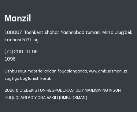
Manzil
100007, Toshkent shahar, Yashnobod tumani. Mirzo Ulug‘bek
ko‘chasi 57/1-uy
(71) 200-10-96
1096
Ushbu sayt materiallaridan foydalanganda,
www.ombudsman.uz
saytiga bog'lanish kerak
2026 © O'ZBEKISTON RESPUBLIKASI OLIY MAJLISINING INSON
HUQUQLARI BO'YICHA VAKILI (OMBUDSMAN)
Diqqat! Agar siz matnda xatoliklarni aniqlasangiz, ularni belgilab,