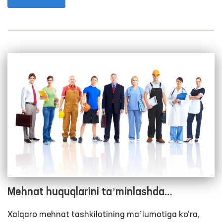
Mehnat huquqlarini taʼminlashda
Ombudsmanning o‘rni
Xalqaro mehnat tashkilotining maʼlumotiga ko‘ra,