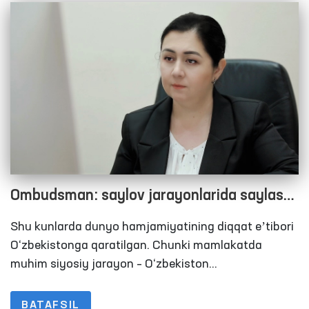
hamda aholi murojaatlari bilan ishlash bo‘yicha yangi
talab va mexanizmlar joriy etildi.
Ombudsman: saylov jarayonlarida saylash
huquqiga ega mahkumlarga ham barcha
Shu kunlarda dunyo hamjamiyatining diqqat eʼtibori
sharoitlar yaratilishi zarur
O‘zbekistonga qaratilgan. Chunki mamlakatda
muhim siyosiy jarayon – O‘zbekiston
Respublikasining Prezidenti saylovi kompaniyasiga
start berildi. Mamlakatning keyingi besh yillik taqdiri
BATAFSIL