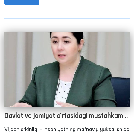
aynan ushbu siyosiy voqea bilan chambarchas
bog‘liq. Unda saylash huquqiga ega bo‘lgan barcha
saylovchilar nomzodlarning saylovoldi dasturi bilan
tanishgan holda hech bir taʼsir va tazyiqlarsiz o‘zi
tanlagan nomzodga ovoz berishi lozim.
Davlat va jamiyat o‘rtasidagi mustahkam
ko‘prik
Vijdon erkinligi – insoniyatning maʼnaviy yuksalishida