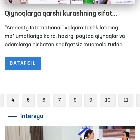
Qiynoqlarga qarshi kurashning sifat
jihatidan yangi bosqichini belgilagan hujjat
“Amnesty International” xalqaro tashkilotining
maʼlumotlariga ko‘ra, hozirgi paytda qiynoqlar va
odamlarga nisbatan shafqatsiz muomala turlari
jahonning kamida 140 ta mamlakatida qo‘llanilishi
kuzatilmoqda.
BATAFSIL
Previous
4
5
6
7
8
9
10
11
Intervyu