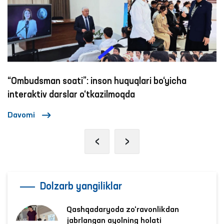
”: inson huquqlari bo‘yicha
Ijtimoiy tarmoqlarda
r o‘tkazilmoqda
zo‘ravonlikka qarsh
Davomi
‹
›
Dolzarb yangiliklar
Qashqadaryoda zo‘ravonlikdan
jabrlangan ayolning holati