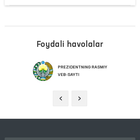
Foydali havolalar
REZIDENTNING RASMIY
OLIY
EB-SAYTI
PALA
‹
›