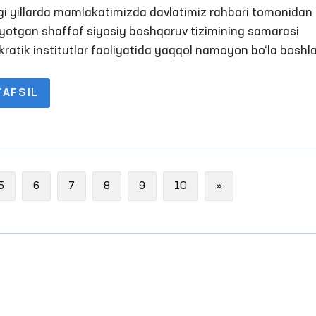
uliyat yukladi
gi yillarda mamlakatimizda davlatimiz rahbari tomonidan 
ayotgan shaffof siyosiy boshqaruv tizimining samarasi
ratik institutlar faoliyatida yaqqol namoyon bo‘la boshla
TAFSIL
Next
5
6
7
8
9
10
»