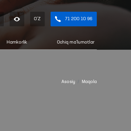
O'Z
71 200 10 96
Hamkorlik
Ochiq ma'lumotlar
Asosiy
Maqola