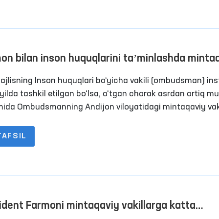
eshning so‘zlariga ko‘ra, insonlarda ishonch va umidni
otish uchun mamlakatlarning hamkorligi, muloqoti va o‘za
nishi muhimdir.
on bilan inson huquqlarini taʼminlashda minta
vakillarning o‘rni va roli yanada oshdi
Majlisning Inson huquqlari bo‘yicha vakili (ombudsman) inst
yilda tashkil etilgan bo‘lsa, o‘tgan chorak asrdan ortiq m
ida Ombudsmanning Andijon viloyatidagi mintaqaviy vaki
ida jamoatchilik asosida faoliyat yuritib kelmoqdaman.
TAFSIL
ident Farmoni mintaqaviy vakillarga katta