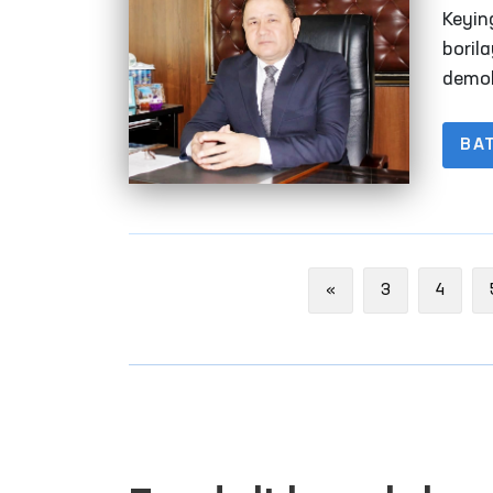
masʼ
Keyin
boril
demok
BA
Previous
«
3
4