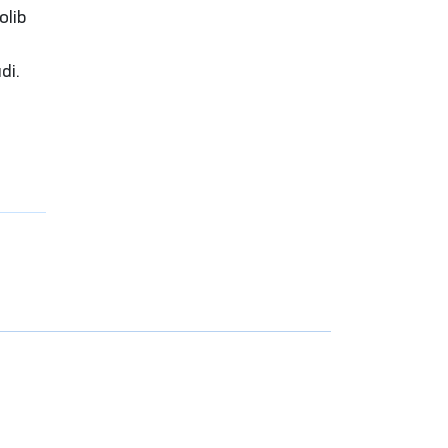
olib
di.