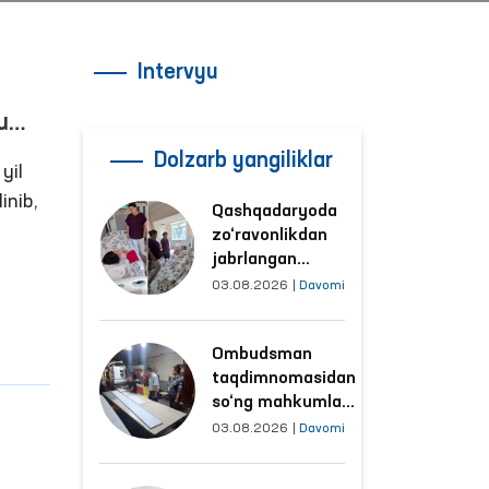
Intervyu
u
Dolzarb yangiliklar
yil
inib,
Qashqadaryoda
zo‘ravonlikdan
jabrlangan
ayolning holati
03.08.2026
|
Davomi
atbiq
Ombudsman
irish,
tomonidan
ini
Ombudsman
o‘rganildi
taqdimnomasidan
so‘ng mahkumlar
mehnat
03.08.2026
|
Davomi
qilayotgan
obyektlardagi
‘LA