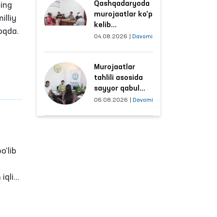
Qashqadaryoda
sharoitlar
ning
murojaatlar ko‘p
yaxshilandi
illiy
kelib
moqda.
tushayotgan
04.08.2026
|
Davomi
hududlar bilan
manzilli ishlash
Murojaatlar
yo‘lga qo‘yildi
tahlili asosida
sayyor qabul
o‘tkaziladigan
06.08.2026
|
Davomi
mahallalar
tanlanmoqda
o‘lib
 iqlim
h