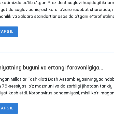
katimizda bo‘lib o‘tgan Prezident saylovi haqidagifikrlar
 HOLDA O‘TDI
iyatida saylov ochiq-oshkora, o‘zaro raqobat sharoitida, m
chilik va xalqaro standartlar asosida o‘tgani eʼtirof etil
TAFSIL
niyatning buguni va ertangi farovonligiga
altirilgan muhim tashabbuslar
shgan Millatlar Tashkiloti Bosh Assambleyasiningyaqindab
n 76-sessiyasi o‘z mazmuni va dolzarbligi jihatdan tarixiy
yat kasb etdi. Koronavirus pandemiyasi, misli ko‘rilmagan
olari, Afg‘onistonda hokimiyat o‘zgarishi va boshqa
ozlar davlatlar o‘rtasida muntazam muloqotni kuchaytiris
TAFSIL
ligini anglatmoqda. Zero, BMT Boshkotibi Antonio