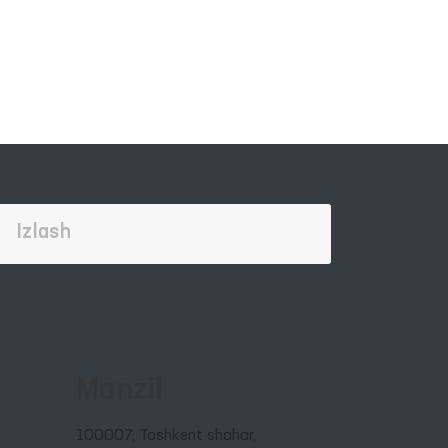
Manzil
100007, Toshkent shahar,