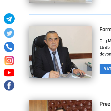
Guter
o‘yg‘
tushu
Farm
Oliy 
1995 
davom
sifat
BA
Prez