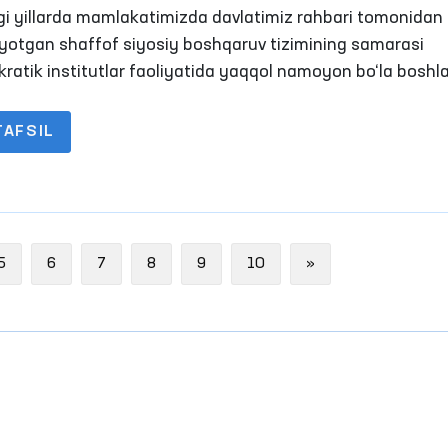
uliyat yukladi
gi yillarda mamlakatimizda davlatimiz rahbari tomonidan 
ayotgan shaffof siyosiy boshqaruv tizimining samarasi
ratik institutlar faoliyatida yaqqol namoyon bo‘la boshla
TAFSIL
Next
5
6
7
8
9
10
»