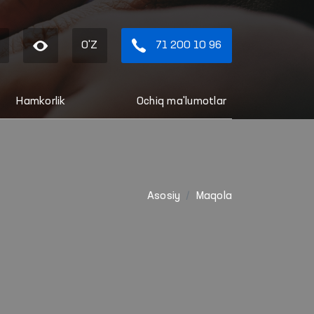
O'Z
71 200 10 96
Hamkorlik
Ochiq ma'lumotlar
Asosiy
Maqola