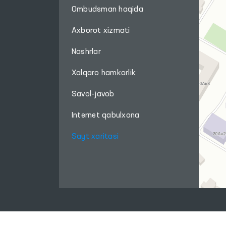
Ombudsman haqida
Axborot xizmati
Nashrlar
Xalqaro hamkorlik
Savol-javob
Internet qabulxona
Sayt xaritasi
Ushbu sayt materiallaridan foydalanganda,