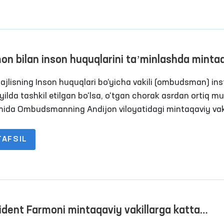
eshning so‘zlariga ko‘ra, insonlarda ishonch va umidni
otish uchun mamlakatlarning hamkorligi, muloqoti va o‘za
nishi muhimdir.
on bilan inson huquqlarini taʼminlashda minta
vakillarning o‘rni va roli yanada oshdi
Majlisning Inson huquqlari bo‘yicha vakili (ombudsman) inst
yilda tashkil etilgan bo‘lsa, o‘tgan chorak asrdan ortiq m
ida Ombudsmanning Andijon viloyatidagi mintaqaviy vaki
ida jamoatchilik asosida faoliyat yuritib kelmoqdaman.
TAFSIL
ident Farmoni mintaqaviy vakillarga katta