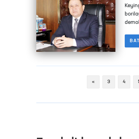
masʼ
Keyin
boril
demok
BA
Previous
«
3
4