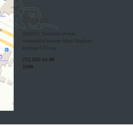
Manzil
100007, Toshkent shahar,
Yashnobod tumani. Mirzo Ulug‘bek
ko‘chasi 57/1-uy
(71) 200-10-96
1096