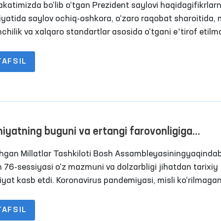
katimizda bo‘lib o‘tgan Prezident saylovi haqidagifikrlar
 HOLDA O‘TDI
iyatida saylov ochiq-oshkora, o‘zaro raqobat sharoitida, m
chilik va xalqaro standartlar asosida o‘tgani eʼtirof etil
TAFSIL
niyatning buguni va ertangi farovonligiga
altirilgan muhim tashabbuslar
shgan Millatlar Tashkiloti Bosh Assambleyasiningyaqindab
n 76-sessiyasi o‘z mazmuni va dolzarbligi jihatdan tarixiy
yat kasb etdi. Koronavirus pandemiyasi, misli ko‘rilmagan
olari, Afg‘onistonda hokimiyat o‘zgarishi va boshqa
ozlar davlatlar o‘rtasida muntazam muloqotni kuchaytiris
TAFSIL
ligini anglatmoqda. Zero, BMT Boshkotibi Antonio