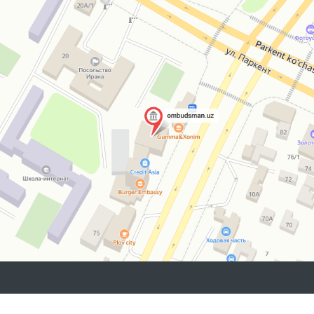
2026 © O'ZBEKISTON RESPUBLIKASI OLIY MAJLISINING