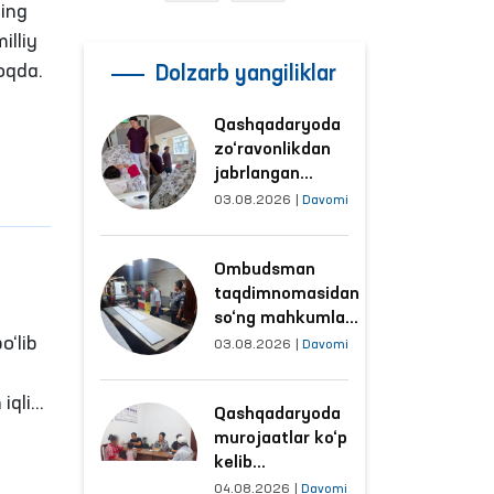
ning
illiy
moqda.
Dolzarb yangiliklar
Qashqadaryoda
zo‘ravonlikdan
jabrlangan
ayolning holati
03.08.2026
|
Davomi
Ombudsman
tomonidan
Ombudsman
o‘rganildi
taqdimnomasidan
so‘ng mahkumlar
o‘lib
mehnat
03.08.2026
|
Davomi
qilayotgan
obyektlardagi
 iqlim
Qashqadaryoda
sharoitlar
murojaatlar ko‘p
yaxshilandi
h
kelib
tushayotgan
04.08.2026
|
Davomi