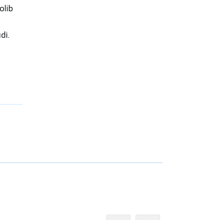
olib
di.