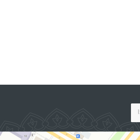
PREZIDENTNING RASMIY
VEB-SAYTI