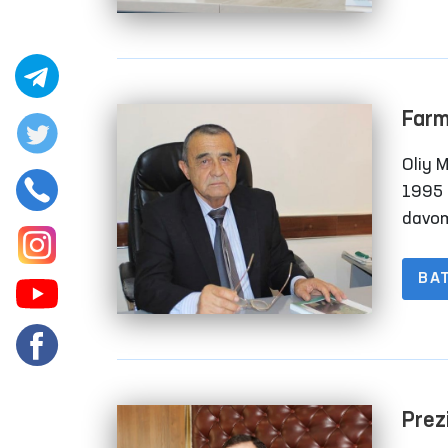
Guter
o‘yg‘
tushu
Farm
Oliy 
1995 
davom
sifat
BA
Prez