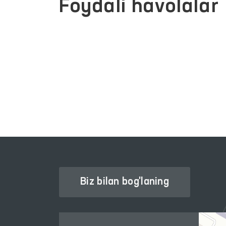
Foydali havolalar
JAMOAVIY MUROJAATLAR
ATLARI
PORTALI
Biz bilan bog'laning