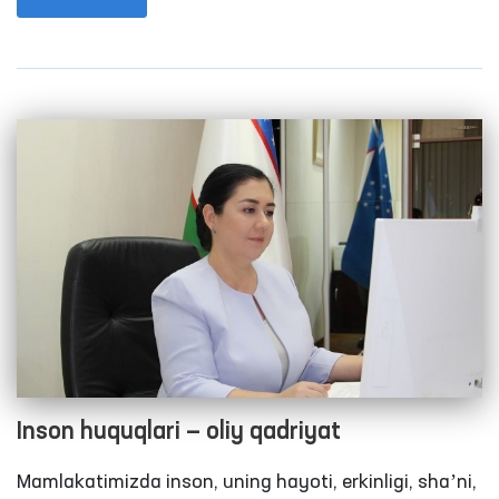
mohiyatini anglab olishimiz va yosh avlodga uning
ahamiyatini yetkazishimiz zarur bo‘ladi. Inson
“mustaqillik” deganda o‘z taqdiriga o‘zi egalik qilish
huquqi ekanligini anglashi va uni yana-da
mustahkamlashga intilishi zarurligini tushinish lozim.
Shuning uchun ham har bir inson “mustaqillik” degan
so‘zning tub maʼnosini tushunib yetishi, bu so‘zning
buyuk neʼmat ekanligini anglashi va unda naqadar
ulug‘ maʼno yotganligini anglashi ahamiyatlidir.
Inson huquqlari — oliy qadriyat
Mamlakatimizda inson, uning hayoti, erkinligi, shaʼni,