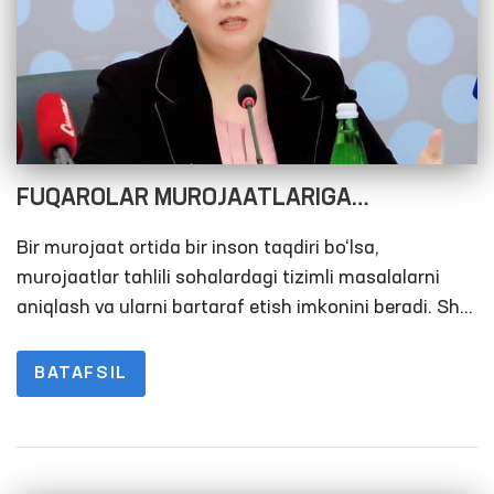
oshirilayotgan islohotlarning bardavomligini
ta’minlaydi.
FUQAROLAR MUROJAATLARIGA
YASHIRINGAN HAQIQATLAR
Bir murojaat ortida bir inson taqdiri bo‘lsa,
murojaatlar tahlili sohalardagi tizimli masalalarni
aniqlash va ularni bartaraf etish imkonini beradi. Shu
nuqtai nazardan Oliy Majlisning Inson huquqlari
bo‘yicha vakili (ombudsman) nomiga kelib
BATAFSIL
tushayotgan murojaatlar muntazam tahlil qilinib,
qonun hujjatlaridagi bo‘shliqlarni bugungi kun
talabiga mos ravishda takomillashtirilishi bo‘yicha
takliflar tayyorlanmoqda.