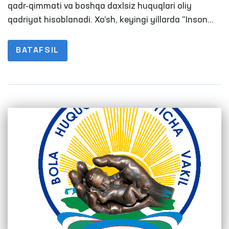
qadr-qimmati va boshqa daxlsiz huquqlari oliy
qadriyat hisoblanadi. Xo‘sh, keyingi yillarda “Inson
qadri ulug‘” prinsipi asosida qanday chora-tadbirlar
amalga oshirilmoqda? Umuman, inson huquqlari
BATAFSIL
hamda erkinliklarini muhofaza qilishning taʼsirli
vositasini barpo etish, xalqaro tashkilotlar va
huquqni muhofaza qiluvchi organlar bilan
hamkorlikni kengaytirish borasidagi ishlardan
xalqimiz rozimi?