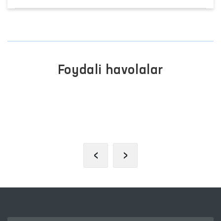
Foydali havolalar
INTERAKTIV DAVLAT XIZMATLARI
YAGONA PORTALI
‹
›