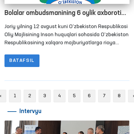
Bolalar ombudsmanining 6 oylik axboroti
eshitildi
Joriy yilning 12 avgust kuni O‘zbekiston Respublikasi
Oliy Majlisining Inson huquqlari sohasida O‘zbekiston
Respublikasining xalqaro majburiyatlarga rioya
etilishi bo‘yicha Parlament komissiyasining
navbatdagi yig‘ilishi bo‘lib o‘tdi.
BATAFSIL
Previous
«
1
2
3
4
5
6
7
8
Intervyu