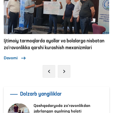
Ijtimoiy tarmoqlarda ayollar va bolalarga nisbatan
zo‘ravonlikka qarshi kurashish mexanizmlari
Davomi
‹
›
Dolzarb yangiliklar
Qashqadaryoda zo‘ravonlikdan
jabrlangan ayolning holati