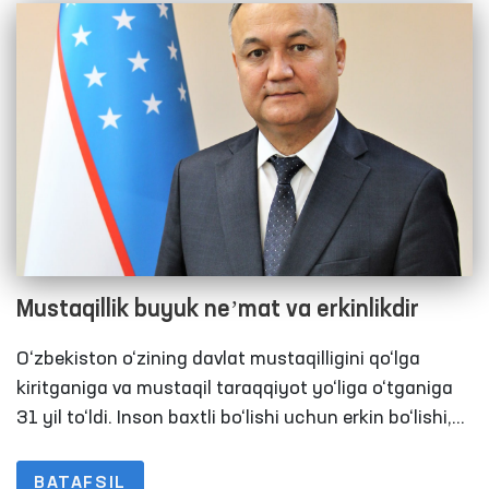
Mustaqillik buyuk neʼmat va erkinlikdir
O‘zbekiston o‘zining davlat mustaqilligini qo‘lga
kiritganiga va mustaqil taraqqiyot yo‘liga o‘tganiga
31 yil to‘ldi. Inson baxtli bo‘lishi uchun erkin bo‘lishi,
erkin bo‘lishi uchun esa mustaqil bo‘lishi kerak.
Demak biz, eng avvalo, mustaqillikning mazmun-
BATAFSIL