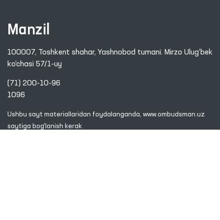
Manzil
100007, Toshkent shahar, Yashnobod tumani. Mirzo Ulug‘bek
ko‘chasi 57/1-uy
(71) 200-10-96
1096
Ushbu sayt materiallaridan foydalanganda,
www.ombudsman.uz
saytiga bog'lanish kerak
2026 © O'ZBEKISTON RESPUBLIKASI OLIY MAJLISINING INSON
HUQUQLARI BO'YICHA VAKILI (OMBUDSMAN)
Diqqat! Agar siz matnda xatoliklarni aniqlasangiz, ularni belgilab,