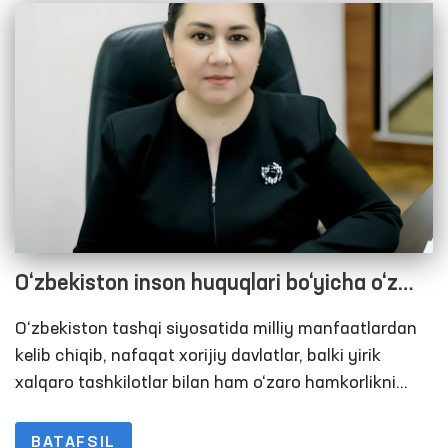
O‘zbekiston inson huquqlari bo‘yicha o‘z
majburiyatlarini samarali bajarayotgani
O‘zbekiston tashqi siyosatida milliy manfaatlardan
eʼtirof etildi
kelib chiqib, nafaqat xorijiy davlatlar, balki yirik
xalqaro tashkilotlar bilan ham o‘zaro hamkorlikni
yana-da rivojlantirishga ustuvor ahamiyat
qaratilmoqda.
BATAFSIL