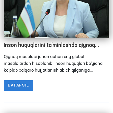
Inson huquqlarini ta’minlashda qiynoq
holatlariga qarshi kurash bo‘yicha
Qiynoq masalasi jahon uchun eng global
O‘zbekiston tajribasi
masalalardan hisoblanib, inson huquqlari bo‘yicha
ko‘plab xalqaro hujjatlar ishlab chiqilganiga
qaramay, hamon bu masala dunyo hamjamiyati
diqqat e’tiboridan tushmayapti.
BATAFSIL