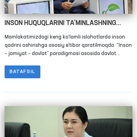
INSON HUQUQLARINI TA’MINLASHNING
YANGI DAVRI
Mamlakatimizdagi keng ko‘lamli islohotlarda inson
qadrini oshirishga asosiy e’tibor qaratilmoqda. “Inson
– jamiyat – davlat” paradigmasi asosida davlat
xalqning dardu tashvishlarini o‘ylab yashash va hech
kimni muammosi bilan yolg‘iz qoldirmaslik
BATAFSIL
ta’minlanmoqda.