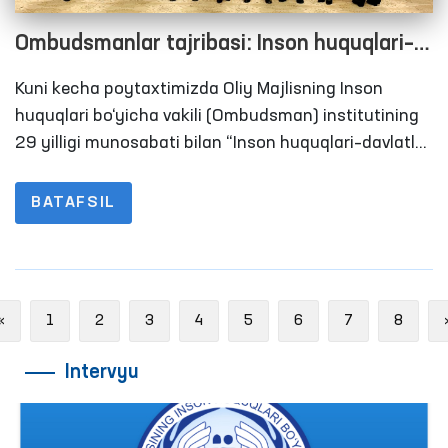
Ombudsmanlar tajribasi: Inson huquqlari–
davlatlar barqaror rivojlanishining muhim
Kuni kecha poytaxtimizda Oliy Majlisning Inson
omili
huquqlari bo‘yicha vakili (Ombudsman) institutining
29 yilligi munosabati bilan “Inson huquqlari–davlatlar
barqaror rivojlanishining muhim omili” mavzusida
xalqaro konferensiya bo‘lib o‘tdi.
BATAFSIL
Previous
«
1
2
3
4
5
6
7
8
Intervyu