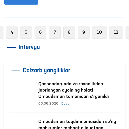
Previous
4
5
6
7
8
9
10
11
Intervyu
Dolzarb yangiliklar
Qashqadaryoda zo‘ravonlikdan
jabrlangan ayolning holati
Ombudsman tomonidan o‘rganildi
03.08.2026
|
Davomi
Ombudsman taqdimnomasidan so‘ng
mahkumlar mehnat qilayotgan