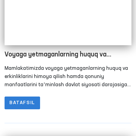
konvensiyada, shuningdek, boshqa xalqaro
hujjatlarda ham begilangan bo‘lib, ushbu xalqaro
hujjatlarda belgilangan qoidalar O‘zbekiston
Respublikasining Konstitutsiyasida ham o‘z aksini
topgan.
Voyaga yetmaganlarning huquq va
erkinliklarini taʼminlash samaradorligini
Mamlakatimizda voyaga yetmaganlarning huquq va
oshirish
erkinliklarini himoya qilish hamda qonuniy
manfaatlarini taʼminlash davlat siyosati darajasiga
ko‘tarildi.
BATAFSIL