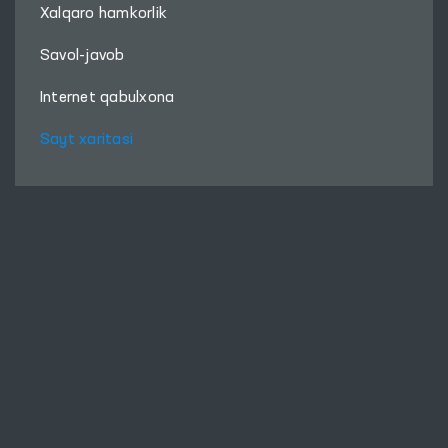
Xalqaro hamkorlik
Savol-javob
Internet qabulxona
Sayt xaritasi