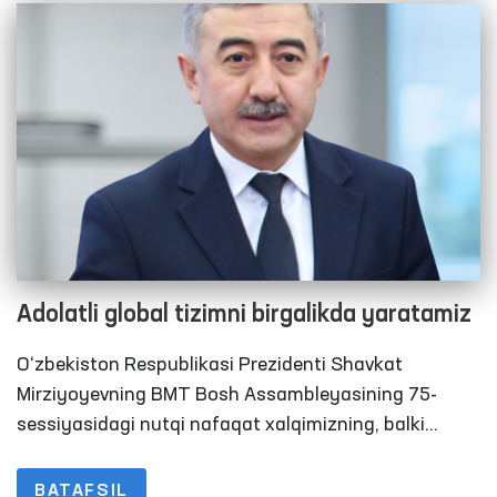
Adolatli global tizimni birgalikda yaratamiz
O‘zbekiston Respublikasi Prezidenti Shavkat
Mirziyoyevning BMT Bosh Assambleyasining 75-
sessiyasidagi nutqi nafaqat xalqimizning, balki
dunyo jamoatchiligining ham eʼtiborini tortdi.
BATAFSIL