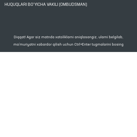
HUQUQLARI BO'YICHA VAKILI (OMBUDSMAN)
Diqqat! Agar siz matnda xatoliklarni aniqlasangiz, ularni belgilab,
ma’muriyatni xabardor qilish uchun Ctrl+Enter tugmalarini bosing