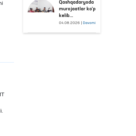
ar
Qashqadaryoda
sharoitlar
ni
murojaatlar ko‘p
yaxshilandi
kelib
tushayotgan
04.08.2026
|
Davomi
hududlar bilan
manzilli ishlash
yo‘lga qo‘yildi
MT
i.