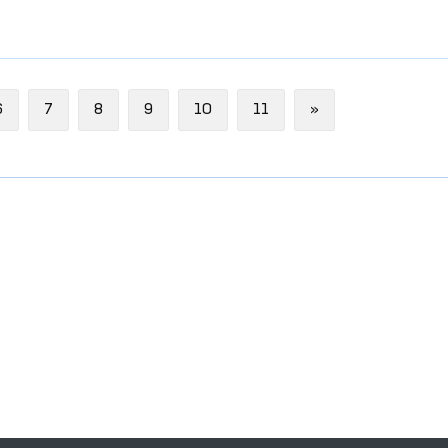
Next
6
7
8
9
10
11
»