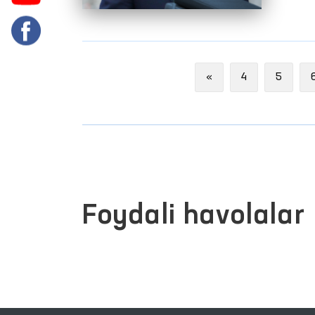
Previous
«
4
5
Foydali havolalar