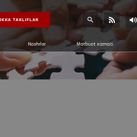
IKKA TAKLIFLAR
Nashrlar
Matbuot xizmati