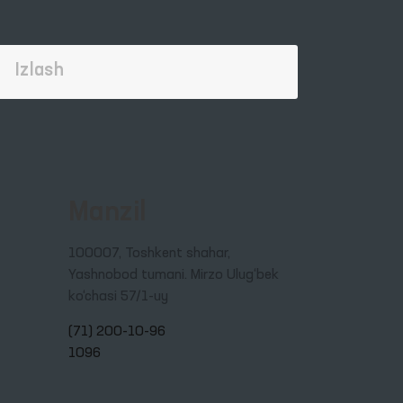
Manzil
100007, Toshkent shahar,
Yashnobod tumani. Mirzo Ulug‘bek
ko‘chasi 57/1-uy
(71) 200-10-96
1096