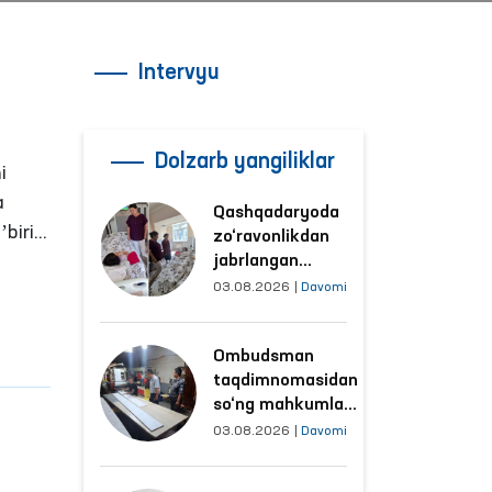
Intervyu
Dolzarb yangiliklar
i
a
Qashqadaryoda
zo‘ravonlikdan
uqi
jabrlangan
ayolning holati
03.08.2026
|
Davomi
Ombudsman
tomonidan
Ombudsman
o‘rganildi
taqdimnomasidan
so‘ng mahkumlar
mehnat
03.08.2026
|
Davomi
gi
qilayotgan
obyektlardagi