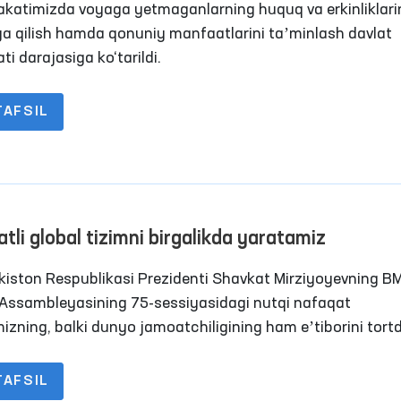
angan bo‘lib, ushbu xalqaro hujjatlarda belgilangan qoidal
katimizda voyaga yetmaganlarning huquq va erkinliklari
kiston Respublikasining Konstitutsiyasida ham o‘z aksini
a qilish hamda qonuniy manfaatlarini taʼminlash davlat
n.
ti darajasiga ko‘tarildi.
TAFSIL
atli global tizimni birgalikda yaratamiz
kiston Respublikasi Prezidenti Shavkat Mirziyoyevning B
Assambleyasining 75-sessiyasidagi nutqi nafaqat
izning, balki dunyo jamoatchiligining ham eʼtiborini tortd
TAFSIL