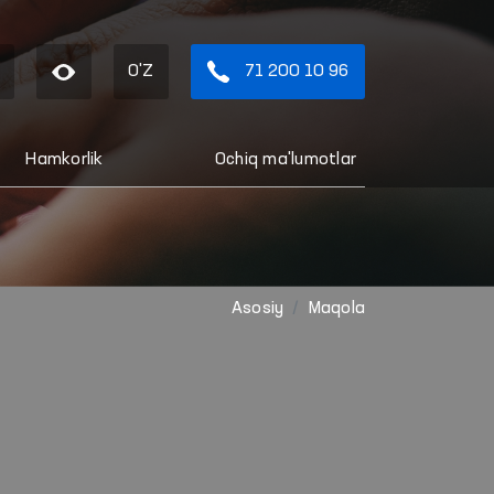
O'Z
71 200 10 96
Hamkorlik
Ochiq ma'lumotlar
Asosiy
Maqola