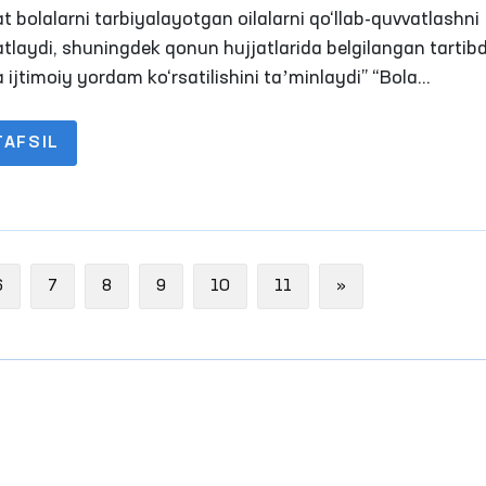
qalar berilishi kerak
t bolalarni tarbiyalayotgan oilalarni qo‘llab-quvvatlashni
atlaydi, shuningdek qonun hujjatlarida belgilangan tartib
 ijtimoiy yordam ko‘rsatilishini taʼminlaydi” “Bola
arining kafolatlari to‘g‘risida”gi O‘zbekiston Respublikasi
ining 12-moddasi
TAFSIL
Next
6
7
8
9
10
11
»