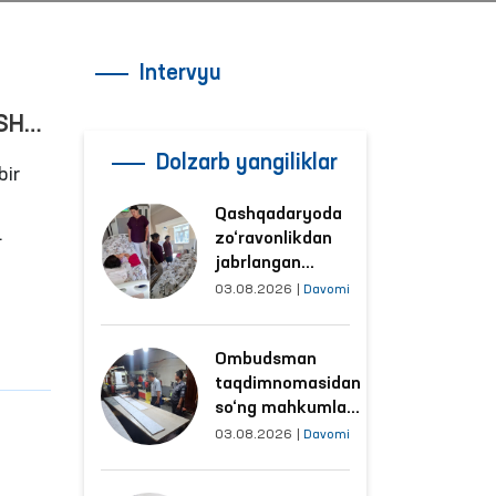
Intervyu
SH
ISH
Dolzarb yangiliklar
bir
Qashqadaryoda
zo‘ravonlikdan
jabrlangan
ayolning holati
03.08.2026
|
Davomi
Ombudsman
tomonidan
Ombudsman
o‘rganildi
taqdimnomasidan
so‘ng mahkumlar
mehnat
03.08.2026
|
Davomi
qilayotgan
obyektlardagi