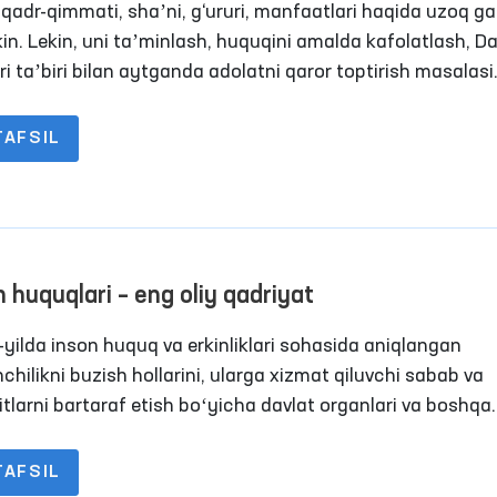
 qadr-qimmati, shaʼni, g‘ururi, manfaatlari haqida uzoq ga
n. Lekin, uni taʼminlash, huquqini amalda kafolatlash, Da
ri taʼbiri bilan aytganda adolatni qaror toptirish masalasi
yin murakkab va zalvorli vazifa. Chunki, hech bir davlat 
acha o‘z fuqarolari erkinligini mutlaq kafolatlash mumkin
TAFSIL
an biror bir mexanizm yoki formula ishlab chiqqan emas.
n huquqlari – eng oliy qadriyat
yilda inson huquq va erkinliklari sohasida aniqlangan
hilikni buzish hollarini, ularga xizmat qiluvchi sabab va
itlarni bartaraf etish boʻyicha davlat organlari va boshqa
ilotlar rahbarlariga 21 ta taqdimnoma kiritilgan.
TAFSIL