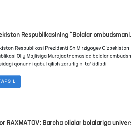
ekiston Respublikasining “Bolalar ombudsmani
risida”gi Qonunini qabul qilish zarurligi to‘g‘risid
kiston Respublikasi Prezidenti Sh.Mirziyoyev O‘zbekiston
blikasi Oliy Majlisiga Murojaatnomasida bolalar ombuds
isidagi qonunni qabul qilish zarurligini taʼkidladi.
TAFSIL
or RAXMATOV: Barcha oilalar bolalariga univer