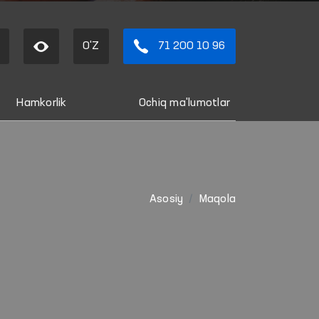
O'Z
71 200 10 96
Hamkorlik
Ochiq ma'lumotlar
Asosiy
Maqola