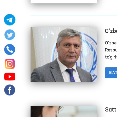
O‘zb
to‘g‘
O‘zbe
Respu
to‘g‘r
BA
Satt