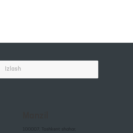
Manzil
100007, Toshkent shahar,