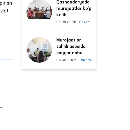
Qashqadaryoda
sharoitlar
pirish
murojaatlar ko‘p
yaxshilandi
vlat
kelib
tushayotgan
04.08.2026
|
Davomi
shu
hududlar bilan
manzilli ishlash
Murojaatlar
yo‘lga qo‘yildi
tahlili asosida
sayyor qabul
o‘tkaziladigan
06.08.2026
|
Davomi
mahallalar
tanlanmoqda