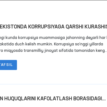
BEKISTONDA KORRUPSIYAGA QARSHI KURASHI
ASIDA DAVLAT SIYOSATINI TAKOMILLASHTIRT
gi kunda korrupsiya muammosiga jahonning deyarli har 
ALALARI
katida duch kelish mumkin. Korrupsiya so‘nggi yillarda
ro miqyosda transmilliy jinoyat sifatida tomonidan keng
ama qilinayotgan mavzulardan biridir.
TAFSIL
ON HUQUQLARINI KAFOLATLASH BORASIDAGI
IM QADAM