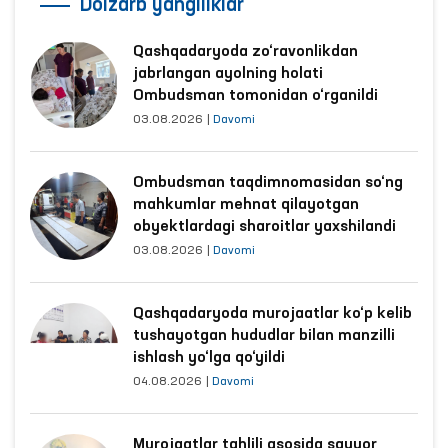
Dolzarb yangiliklar
Qashqadaryoda zo‘ravonlikdan
jabrlangan ayolning holati
Ombudsman tomonidan o‘rganildi
03.08.2026
|
Davomi
Ombudsman taqdimnomasidan so‘ng
mahkumlar mehnat qilayotgan
obyektlardagi sharoitlar yaxshilandi
03.08.2026
|
Davomi
Qashqadaryoda murojaatlar ko‘p kelib
tushayotgan hududlar bilan manzilli
ishlash yo‘lga qo‘yildi
04.08.2026
|
Davomi
Murojaatlar tahlili asosida sayyor