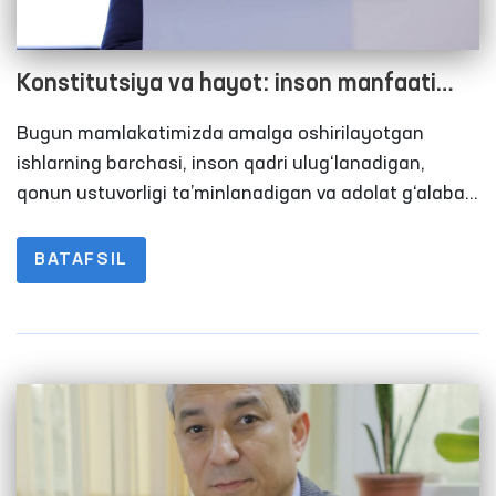
Konstitutsiya va hayot: inson manfaati
ustuvor bo‘lgan jamiyat sari
Bugun mamlakatimizda amalga oshirilayotgan
ishlarning barchasi, inson qadri ulug‘lanadigan,
qonun ustuvorligi ta’minlanadigan va adolat g‘alaba
qiladigan jamiyat barpo etishga qaratilgan. Ijtimoiy
siyosat va huquqiy kafolatlar natijasida aholining
BATAFSIL
turmush farovonligining oshib borishi ularning
muammosi bilan yolg‘iz qolmayotganini
ko‘rsatmoqda. Bu o‘zgarishlarning huquqiy asosi esa
— mamlakatimizning rivojlanish yo‘lini belgilab bergan
O‘zbekiston Respublikasi Konstitutsiyasidir.