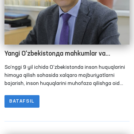
Yangi O‘zbekistonда mahkumlar va
mahbuslar huquqlarini ta’minlash
So‘nggi 9 yil ichida O‘zbekistonda inson huquqlarini
himoya qilish sohasida xalqaro majburiyatlarni
bajarish, inson huquqlarini muhofaza qilishga oid
qonunchilik va tashkiliy-huquqiy bazani
mustahkamlash, xalqaro standartlarni milliy
BATAFSIL
qonunchilikka implementatsiya qilish hamda inson
huquqlarini himoya qilish bo‘yicha xalqaro
tashkilotlar bilan hamkorlikni faollashtirish
yuzasidan izchil ishlar amalga oshirildi.