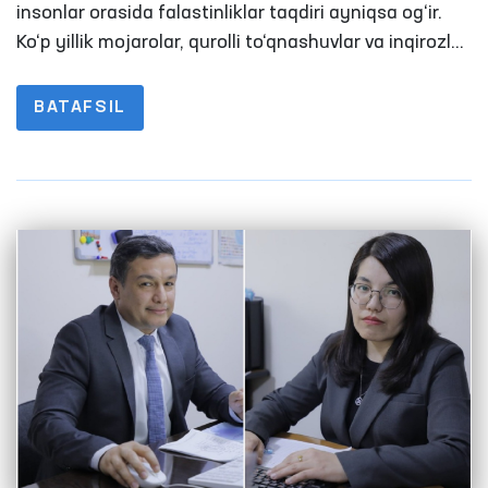
insonlar orasida falastinliklar taqdiri ayniqsa og‘ir.
Ko‘p yillik mojarolar, qurolli to‘qnashuvlar va inqirozlar
natijasida minglab oilalar uy-joyidan, tinch
hayotidan ayrilgan
BATAFSIL