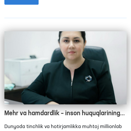
erkinliklari davlat siyosatining markaziga chiqdi.
Ayniqsa, 2017 yildan boshlab bu jarayonlar yangi
bosqichga ko‘tarilib, Harakatlar strategiyasi, Inson
huquqlari bo‘yicha milliy strategiya, Taraqqiyot
strategiyasi, “O‘zbekiston–2030” dasturi qabul
qilindi.
Mehr va hamdardlik – inson huquqlarining
yuksak ifodasi
Dunyoda tinchlik va hotirjamlikka muhtoj millionlab