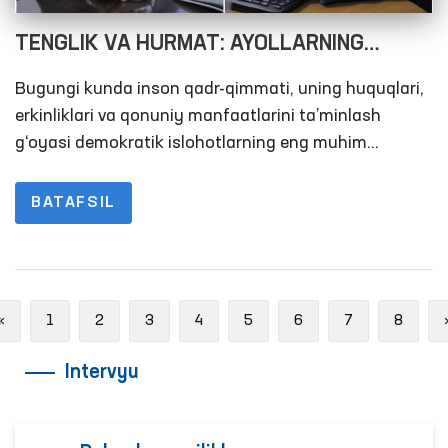
TENGLIK VA HURMAT: AYOLLARNING
HUQUQLARI KAFOLATI – JAMIYAT
Bugungi kunda inson qadr-qimmati, uning huquqlari,
TARAQQIYOTI OMILI!
erkinliklari va qonuniy manfaatlarini ta’minlash
g‘oyasi demokratik islohotlarning eng muhim
harakatlantiruvchi kuchiga aylandi. Shu jumladan,
xotin-qizlarning huquqlari va erkinliklari har qanday
BATAFSIL
jamiyatda muhim o‘rin tutadi. Bu masala faqat bir
mamlakatda emas, balki global miqyosda ham e’tibor
talab qiladi.
Previous
«
1
2
3
4
5
6
7
8
Intervyu