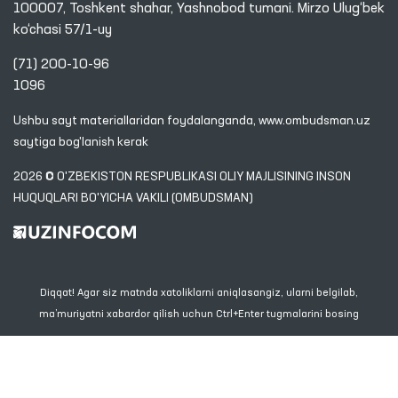
100007, Toshkent shahar, Yashnobod tumani. Mirzo Ulug‘bek
ko‘chasi 57/1-uy
(71) 200-10-96
1096
Ushbu sayt materiallaridan foydalanganda,
www.ombudsman.uz
saytiga bog'lanish kerak
2026 © O'ZBEKISTON RESPUBLIKASI OLIY MAJLISINING INSON
HUQUQLARI BO'YICHA VAKILI (OMBUDSMAN)
Diqqat! Agar siz matnda xatoliklarni aniqlasangiz, ularni belgilab,
ma’muriyatni xabardor qilish uchun Ctrl+Enter tugmalarini bosing