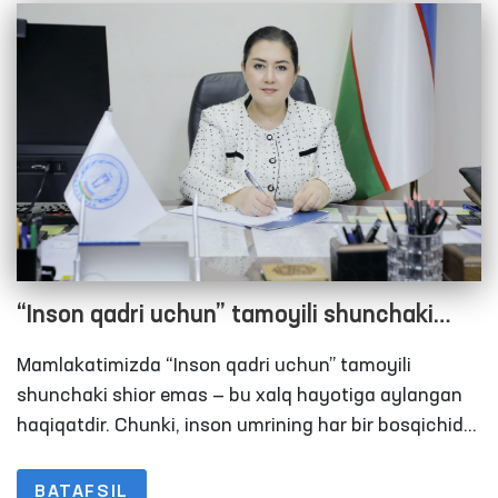
“Inson qadri uchun” tamoyili shunchaki
shior emas — bu xalq hayotiga aylangan
Mamlakatimizda “Inson qadri uchun” tamoyili
haqiqat
shunchaki shior emas — bu xalq hayotiga aylangan
haqiqatdir. Chunki, inson umrining har bir bosqichida
davlat uning yonida bo‘lmoqda. Mustaqillik yillari
davomida yurtimizda inson qadri, uning huquq va
BATAFSIL