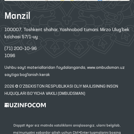
Manzil
100007, Toshkent shahar, Yashnobod tumani. Mirzo Ulug‘bek
ko‘chasi 57/1-uy
(71) 200-10-96
1096
Ushbu sayt materiallaridan foydalanganda,
www.ombudsman.uz
saytiga bog'lanish kerak
2026 © O'ZBEKISTON RESPUBLIKASI OLIY MAJLISINING INSON
HUQUQLARI BO'YICHA VAKILI (OMBUDSMAN)
Diqqat! Agar siz matnda xatoliklarni aniqlasangiz, ularni belgilab,
ma’muriyatni xabardor qilish uchun Ctrl+Enter tugmalarini bosing