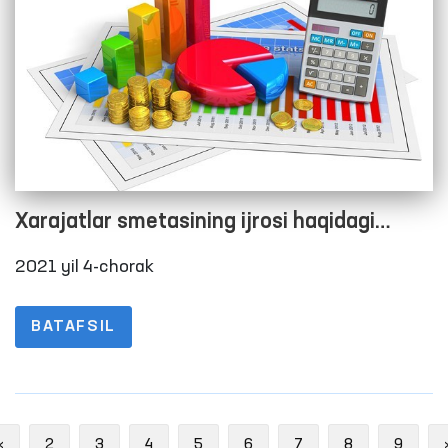
Xarajatlar smetasining ijrosi haqidagi
hisobot
2021 yil 4-chorak
BATAFSIL
Previous
«
2
3
4
5
6
7
8
9