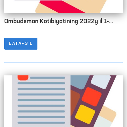
Ombudsman Kotibiyatining 2022y il 1-
chorak yakuni bo‘yicha byudjetdan
tashqari rivojlantirish jamg‘armasining pul
BATAFSIL
aylanmalari to‘g‘risida Hisoboti