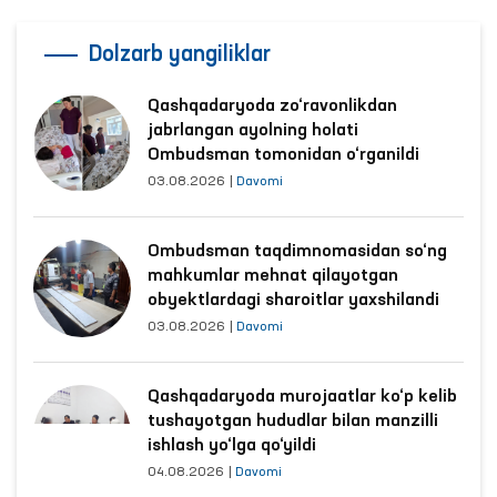
Dolzarb yangiliklar
Qashqadaryoda zo‘ravonlikdan
jabrlangan ayolning holati
Ombudsman tomonidan o‘rganildi
03.08.2026
|
Davomi
Ombudsman taqdimnomasidan so‘ng
mahkumlar mehnat qilayotgan
obyektlardagi sharoitlar yaxshilandi
03.08.2026
|
Davomi
Qashqadaryoda murojaatlar ko‘p kelib
tushayotgan hududlar bilan manzilli
ishlash yo‘lga qo‘yildi
04.08.2026
|
Davomi