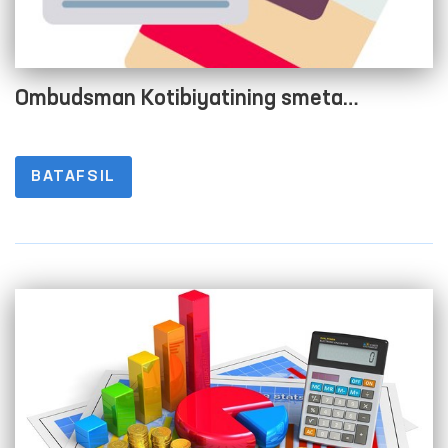
Ombudsman Kotibiyatining smeta
xarajatlarini bajarilishi to‘g‘risida Hisobot
2022 yil 1-chorak
BATAFSIL