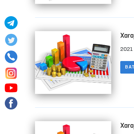
Xara
2021 
BA
Xara