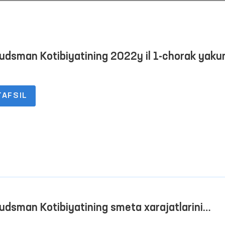
dsman Kotibiyatining 2022y il 1-chorak yaku
icha byudjetdan tashqari rivojlantirish
‘armasining pul aylanmalari to‘g‘risida Hisobot
TAFSIL
“Ombudsman soati”: inson
Ijtimoiy tarmoqlarda ay
huquqlari bo‘yicha interaktiv
bolalarga nisbatan
darslar o‘tkazilmoqda
zo‘ravonlikka qarshi ku
Davomi
Davomi
mexanizmlari
dsman Kotibiyatining smeta xarajatlarini
ilishi to‘g‘risida Hisobot 2022 yil 1-chorak