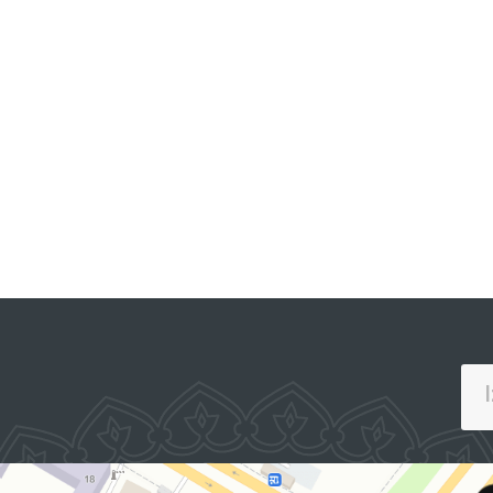
PREZIDENTNING RASMIY
VEB-SAYTI