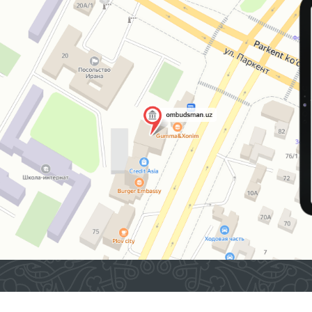
2026 © O'ZBEKISTON RESPUBLIKASI OLIY MAJLISINING