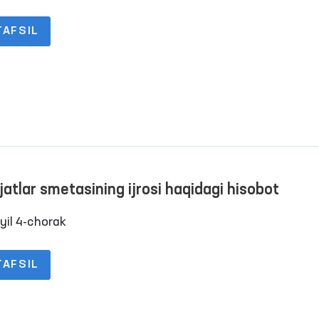
TAFSIL
jatlar smetasining ijrosi haqidagi hisobot
yil 4-chorak
TAFSIL