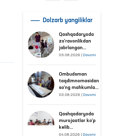
Dolzarb yangiliklar
Qashqadaryoda
zo‘ravonlikdan
jabrlangan
ayolning holati
03.08.2026
|
Davomi
Ombudsman
tomonidan
Ombudsman
o‘rganildi
taqdimnomasidan
so‘ng mahkumlar
mehnat
03.08.2026
|
Davomi
qilayotgan
obyektlardagi
Qashqadaryoda
sharoitlar
murojaatlar ko‘p
yaxshilandi
kelib
tushayotgan
04.08.2026
|
Davomi