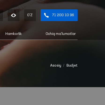
O'Z
71 200 10 96
Hamkorlik
Ochiq ma'lumotlar
Asosiy
Budjet