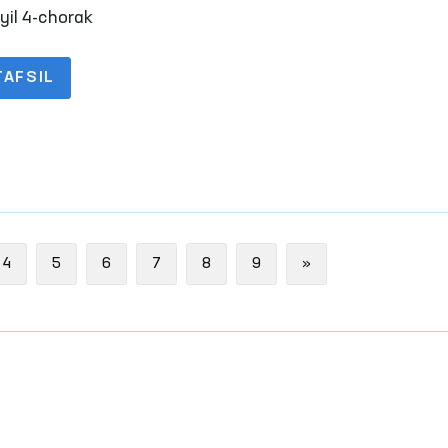
yil 4-chorak
TAFSIL
Next
4
5
6
7
8
9
»