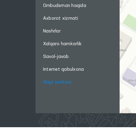
Ombudsman haqida
Axborot xizmati
Nashrlar
Xalqaro hamkorlik
Savol-javob
Internet qabulxona
Sayt xaritasi
Ushbu sayt materiallaridan foydalanganda,