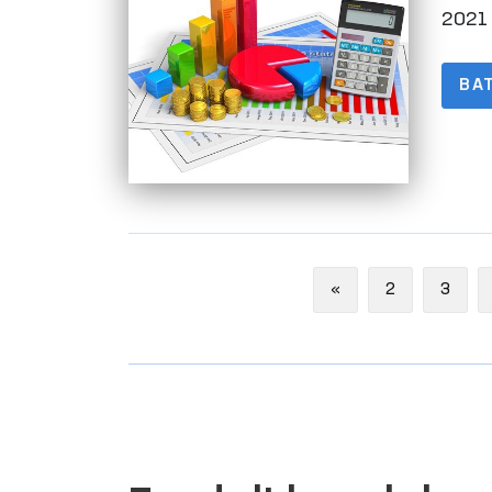
2021 
BA
Previous
«
2
3