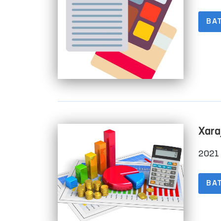
BA
Xara
2021 
BA