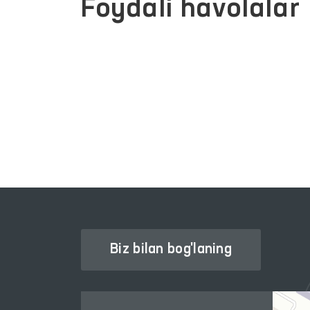
Foydali havolalar
JAMOAVIY MUROJAATLAR
ATLARI
PORTALI
Biz bilan bog'laning