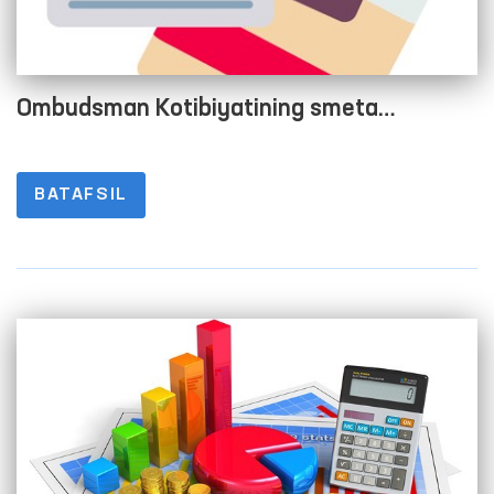
Ombudsman Kotibiyatining smeta
xarajatlarini bajarilishi to‘g‘risida Hisobot
2022 yil 1-chorak
BATAFSIL