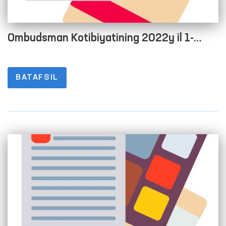
Ombudsman Kotibiyatining 2022y il 1-
chorak yakuni bo‘yicha byudjetdan
tashqari rivojlantirish jamg‘armasining pul
BATAFSIL
aylanmalari to‘g‘risida Hisoboti