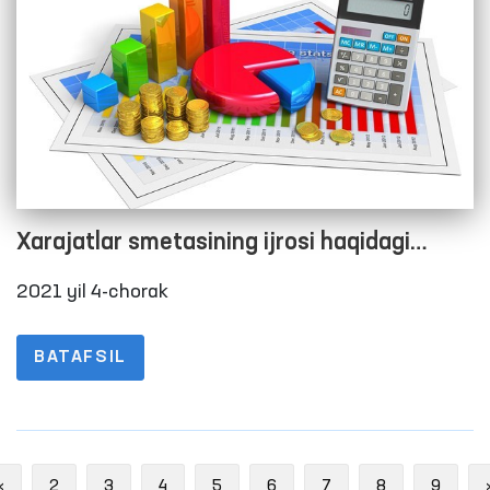
Xarajatlar smetasining ijrosi haqidagi
hisobot
2021 yil 4-chorak
BATAFSIL
Previous
«
2
3
4
5
6
7
8
9