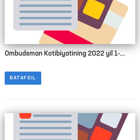
Ombudsman Kotibiyatining 2022 yil 1-
chorak yakuni bo‘yicha debitor va kreditor
qarzdorlik to‘g‘risida Maʼlumot
BATAFSIL