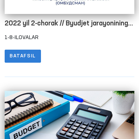
2022 yil 2-chorak // Byudjet jarayonining
ochiqligini taʼminlash maqsadida rasmiy
1-8-ILOVALAR
veb-saytida maʼlumotlarni joylashtirish
tartibi to‘g‘risidagi nizomning 1-8-
BATAFSIL
ILOVALARI