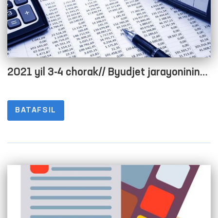
2021 yil 3-4 chorak// Byudjet jarayonining
ochiqligini taʼminlash maqsadida rasmiy
veb-saytida maʼlumotlarni joylashtirish
BATAFSIL
tartibi to‘g‘risidagi nizomning 1-8-
ILOVALARI