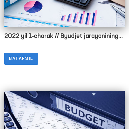
2022 yil 1-chorak // Byudjet jarayonining
ochiqligini taʼminlash maqsadida rasmiy
veb-saytida maʼlumotlarni joylashtirish
BATAFSIL
tartibi to‘g‘risidagi nizomning 1-8-
ILOVALARI