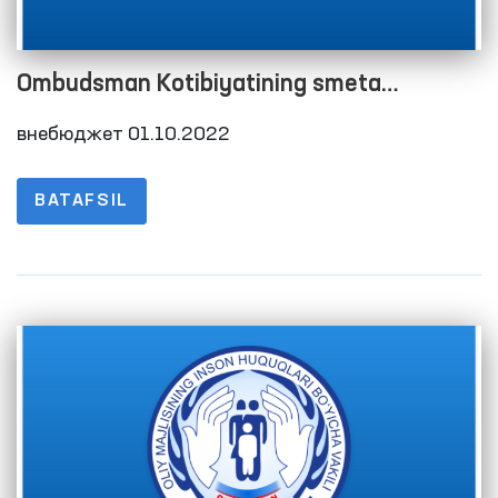
Ombudsman Kotibiyatining smeta
xarajatlarini bajarilishi to‘g‘risida Hisobot
внебюджет 01.10.2022
2022 yil 3-chorak
BATAFSIL