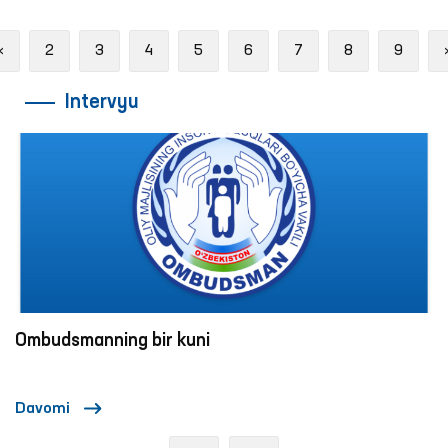
Previous
«
2
3
4
5
6
7
8
9
Intervyu
Ombudsmanning bir kuni
Davomi