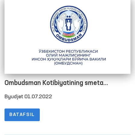
Ombudsman Kotibiyatining smeta
xarajatlarini bajarilishi to‘g‘risida Hisobot
Byudjet 01.07.2022
2022 yil 2-chorak
BATAFSIL