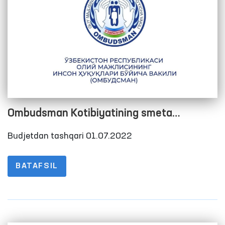
Ombudsman Kotibiyatining smeta
xarajatlarini bajarilishi to‘g‘risida Hisobot
Budjetdan tashqari 01.07.2022
2022 yil 2-chorak
BATAFSIL