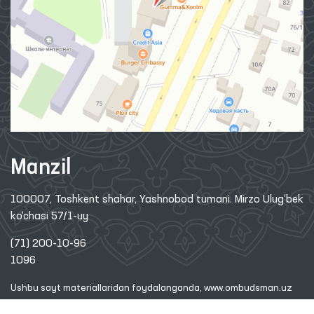
Manzil
100007, Toshkent shahar, Yashnobod tumani. Mirzo Ulug‘bek
ko‘chasi 57/1-uy
(71) 200-10-96
1096
Ushbu sayt materiallaridan foydalanganda,
www.ombudsman.uz
saytiga bog'lanish kerak