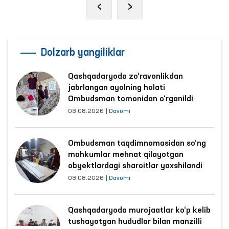
‹
›
Dolzarb yangiliklar
Qashqadaryoda zo‘ravonlikdan
jabrlangan ayolning holati
Ombudsman tomonidan o‘rganildi
03.08.2026
|
Davomi
Ombudsman taqdimnomasidan so‘ng
mahkumlar mehnat qilayotgan
obyektlardagi sharoitlar yaxshilandi
03.08.2026
|
Davomi
Qashqadaryoda murojaatlar ko‘p kelib
tushayotgan hududlar bilan manzilli