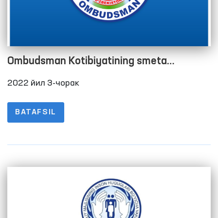
Ombudsman Kotibiyatining smeta
xarajatlarini bajarilishi to‘g‘risida Hisobot
2022 йил 3-чорак
2022 yil 3-chorak
BATAFSIL