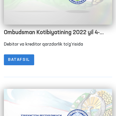
Ombudsman Kotibiyatining 2022 yil 4-
chorak yakuni bo‘yicha debitor va kreditor
Debitor va kreditor qarzdorlik to‘g‘risida
qarzdorlik to‘g‘risida Maʼlumot
BATAFSIL