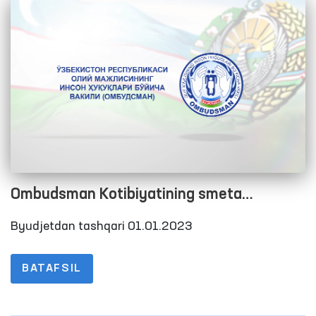
Ombudsman Kotibiyatining smeta
xarajatlarini bajarilishi to‘g‘risida Hisobot
Byudjetdan tashqari 01.01.2023
2022 yil 4-chorak
BATAFSIL