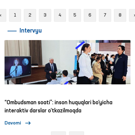
Previous
«
1
2
3
4
5
6
7
8
Intervyu
budsman soati”: inson huquqlari bo‘yicha
Ijtimo
eraktiv darslar o‘tkazilmoqda
zo‘ra
omi
Davom