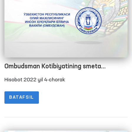
Ombudsman Kotibiyatining smeta
xarajatlarini bajarilishi to‘g‘risida Hisobot
Hisobot 2022 yil 4-chorak
2022 yil 4-chorak
BATAFSIL