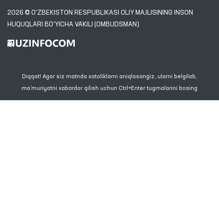
2026 © O'ZBEKISTON RESPUBLIKASI OLIY MAJLISINING INSON
HUQUQLARI BO'YICHA VAKILI (OMBUDSMAN)
Diqqat! Agar siz matnda xatoliklarni aniqlasangiz, ularni belgilab,
ma’muriyatni xabardor qilish uchun Ctrl+Enter tugmalarini bosing