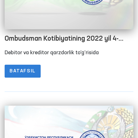
Ombudsman Kotibiyatining 2022 yil 4-
chorak yakuni bo‘yicha debitor va kreditor
Debitor va kreditor qarzdorlik to‘g‘risida
qarzdorlik to‘g‘risida Maʼlumot
BATAFSIL