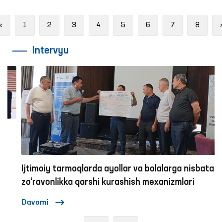
Previous
«
1
2
3
4
5
6
7
8
Intervyu
Ijtimoiy tarmoqlarda ayollar va bolalarga nisbatan
zo‘ravonlikka qarshi kurashish mexanizmlari
Davomi