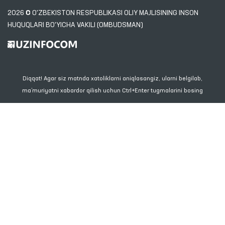
2026 © O'ZBEKISTON RESPUBLIKASI OLIY MAJLISINING INSON
HUQUQLARI BO'YICHA VAKILI (OMBUDSMAN)
Diqqat! Agar siz matnda xatoliklarni aniqlasangiz, ularni belgilab,
ma’muriyatni xabardor qilish uchun Ctrl+Enter tugmalarini bosing