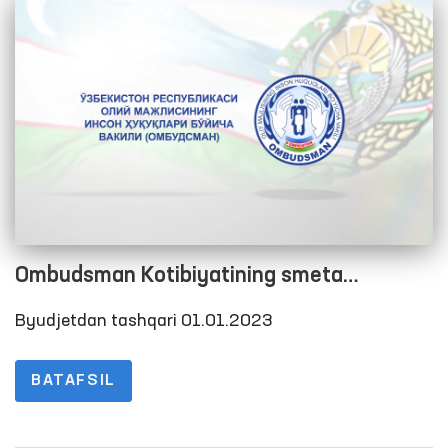
Ombudsman Kotibiyatining smeta
xarajatlarini bajarilishi to‘g‘risida Hisobot
Byudjetdan tashqari 01.01.2023
2022 yil 4-chorak
BATAFSIL