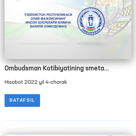
Ombudsman Kotibiyatining smeta
xarajatlarini bajarilishi to‘g‘risida Hisobot
Hisobot 2022 yil 4-chorak
2022 yil 4-chorak
BATAFSIL