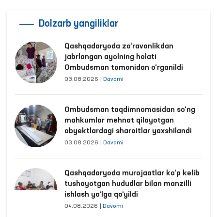
Dolzarb yangiliklar
Qashqadaryoda zo‘ravonlikdan
jabrlangan ayolning holati
Ombudsman tomonidan o‘rganildi
03.08.2026
|
Davomi
Ombudsman taqdimnomasidan so‘ng
mahkumlar mehnat qilayotgan
obyektlardagi sharoitlar yaxshilandi
03.08.2026
|
Davomi
Qashqadaryoda murojaatlar ko‘p kelib
tushayotgan hududlar bilan manzilli
ishlash yo‘lga qo‘yildi
04.08.2026
|
Davomi