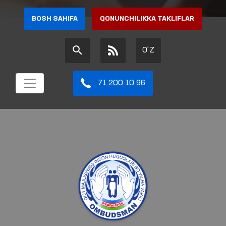
BOSH SAHIFA
QONUNCHILIKKA TAKLIFLAR
O'Z
71 200 10 96