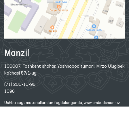
Manzil
100007, Toshkent shahar, Yashnobod tumani. Mirzo Ulug‘bek
ko‘chasi 57/1-uy
(71) 200-10-96
1096
Ushbu sayt materiallaridan foydalanganda,
www.ombudsman.uz
saytiga bog'lanish kerak
2026 © O'ZBEKISTON RESPUBLIKASI OLIY MAJLISINING INSON
HUQUQLARI BO'YICHA VAKILI (OMBUDSMAN)