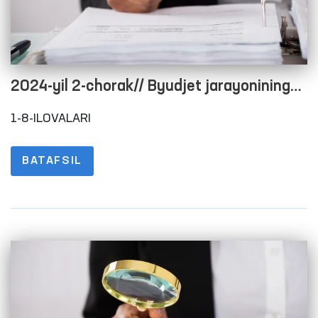
2024-yil 2-chorak// Byudjet jarayonining
ochiqligini taʼminlash maqsadida rasmiy
1-8-ILOVALARI
veb-saytida maʼlumotlarni joylashtirish
tartibi to‘g‘risidagi nizomning 1-8-
BATAFSIL
ILOVALARI