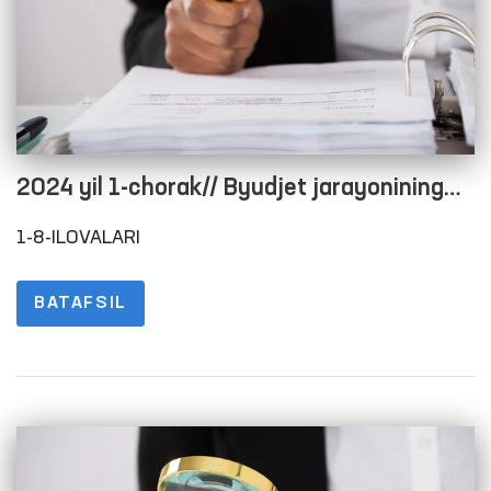
2024 yil 1-chorak// Byudjet jarayonining
ochiqligini ta’minlash maqsadida rasmiy
1-8-ILOVALARI
veb-saytida ma’lumotlarni joylashtirish
tartibi to‘g‘risidagi nizomning 1-8-
BATAFSIL
ILOVALARI