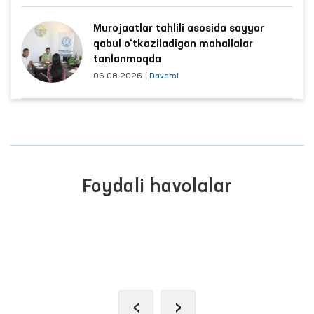
Murojaatlar tahlili asosida sayyor
qabul o‘tkaziladigan mahallalar
tanlanmoqda
06.08.2026
|
Davomi
Foydali havolalar
OLIY MAJLIS QONUNCHILIK
PALATASI
‹
›