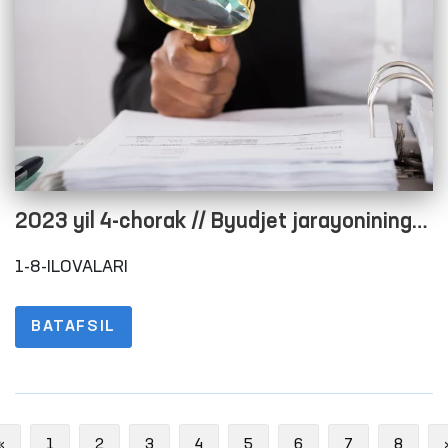
2023 yil 4-chorak // Byudjet jarayonining
ochiqligini taʼminlash maqsadida rasmiy
1-8-ILOVALARI
veb-saytida maʼlumotlarni joylashtirish
tartibi to‘g‘risidagi nizomning 1-8-
BATAFSIL
ILOVALARI
Previous
«
1
2
3
4
5
6
7
8