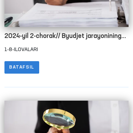
2024-yil 2-chorak// Byudjet jarayonining
ochiqligini taʼminlash maqsadida rasmiy
1-8-ILOVALARI
veb-saytida maʼlumotlarni joylashtirish
tartibi to‘g‘risidagi nizomning 1-8-
BATAFSIL
ILOVALARI