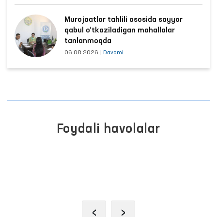
Murojaatlar tahlili asosida sayyor
qabul o‘tkaziladigan mahallalar
tanlanmoqda
06.08.2026
|
Davomi
Foydali havolalar
OLIY MAJLIS QONUNCHILIK
PALATASI
‹
›