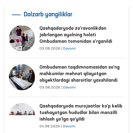
Dolzarb yangiliklar
Qashqadaryoda zo‘ravonlikdan
jabrlangan ayolning holati
Ombudsman tomonidan o‘rganildi
03.08.2026
|
Davomi
Ombudsman taqdimnomasidan so‘ng
mahkumlar mehnat qilayotgan
obyektlardagi sharoitlar yaxshilandi
03.08.2026
|
Davomi
Qashqadaryoda murojaatlar ko‘p kelib
tushayotgan hududlar bilan manzilli
ishlash yo‘lga qo‘yildi
04.08.2026
|
Davomi