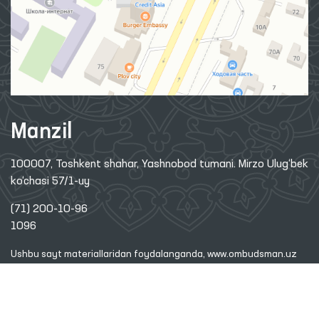
Manzil
100007, Toshkent shahar, Yashnobod tumani. Mirzo Ulug‘bek
ko‘chasi 57/1-uy
(71) 200-10-96
1096
Ushbu sayt materiallaridan foydalanganda,
www.ombudsman.uz
saytiga bog'lanish kerak
2026 © O'ZBEKISTON RESPUBLIKASI OLIY MAJLISINING INSON
HUQUQLARI BO'YICHA VAKILI (OMBUDSMAN)