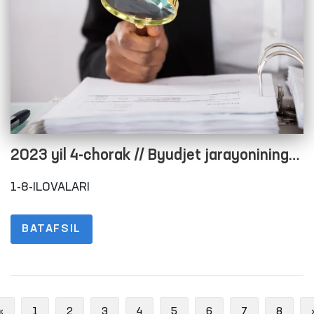
2023 yil 4-chorak // Byudjet jarayonining
ochiqligini taʼminlash maqsadida rasmiy
1-8-ILOVALARI
veb-saytida maʼlumotlarni joylashtirish
tartibi to‘g‘risidagi nizomning 1-8-
BATAFSIL
ILOVALARI
Previous
«
1
2
3
4
5
6
7
8