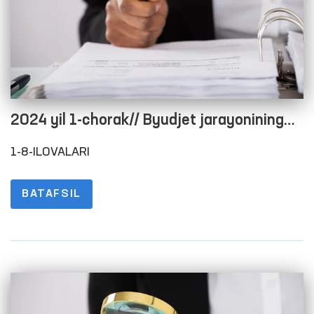
2024 yil 1-chorak// Byudjet jarayonining
ochiqligini ta’minlash maqsadida rasmiy
1-8-ILOVALARI
veb-saytida ma’lumotlarni joylashtirish
tartibi to‘g‘risidagi nizomning 1-8-
BATAFSIL
ILOVALARI